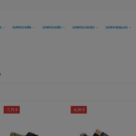
OS
ZAPATOS NIÑA
ZAPATOS NIÑO
ZAPATOS UNISEX
SUPER-REBAJAS
A
-7,75 €
-6,95 €