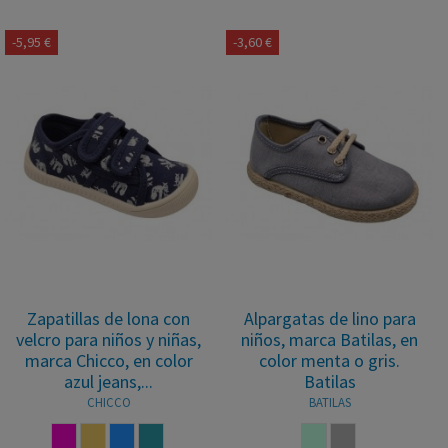
-5,95 €
-3,60 €
Zapatillas de lona con
Alpargatas de lino para
velcro para niños y niñas,
niños, marca Batilas, en
marca Chicco, en color
color menta o gris.
azul jeans,...
Batilas
CHICCO
BATILAS
FUCSIA
ARENA
AZUL
AZUL JEANS
MENTA
GRIS