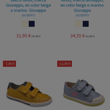
Gioseppo, en color beige
en color beige o marino.
o marino. Gioseppo
Gioseppo
GIOSEPPO
GIOSEPPO
BEIGE
MARINO
BEIGE
MARINO
31,95 €
34,35 €
39,90 €
42,90 €
-7,95 €
-12,95 €