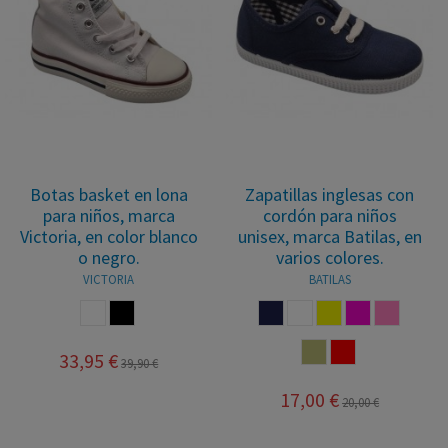
Botas basket en lona
Zapatillas inglesas con
para niños, marca
cordón para niños
Victoria, en color blanco
unisex, marca Batilas, en
o negro.
varios colores.
VICTORIA
BATILAS
BLANCO
NEGRO
MARINO
BLANCO
AMARILLO
FUCSIA
ROSA
PIEDRA
ROJO
33,95 €
39,90 €
17,00 €
20,00 €