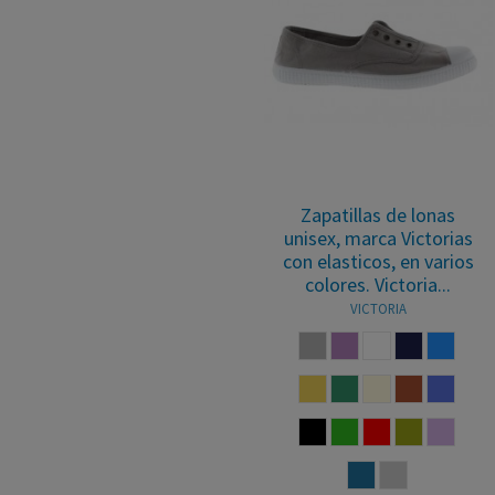
Zapatillas de lonas
unisex, marca Victorias
con elasticos, en varios
colores. Victoria...
VICTORIA
GRIS
NUDE
BLANCO
MARINO
AZUL
TRIGO
JADE
BEIGE
TEJA
LILA
NEGRO
VERDE
ROJO
ALOE
PETAL
AÑIL
HIELO