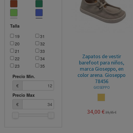
Talla
19
31
20
32
21
33
Zapatos de vestir
22
34
barefoot para niños,
23
35
marca Gioseppo, en
24
36
color arena. Gioseppo
Precio Min.
78456
25
37
€
GIOSEPPO
26
38
Precio Max
27
39
ARENA
28
40
€
29
41
34,00 €
39,95 €
30
42