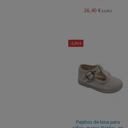
26,40 €
32,95 €
-2,80 €
Pepitos de lona para
niños, marca Batilas, en