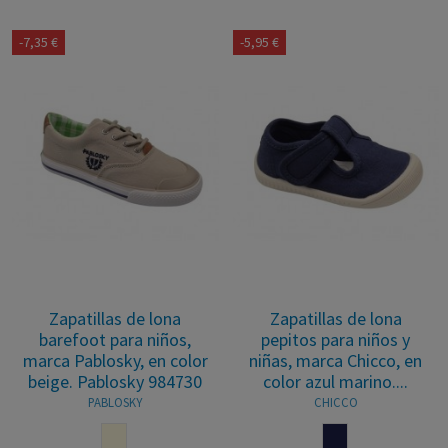
-7,35 €
-5,95 €
Zapatillas de lona
Zapatillas de lona
barefoot para niños,
pepitos para niños y
marca Pablosky, en color
niñas, marca Chicco, en
beige. Pablosky 984730
color azul marino....
PABLOSKY
CHICCO
BEIGE
MARINO