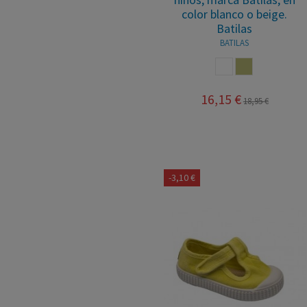
color blanco o beige.
Batilas
BATILAS
BLANCO
PIEDRA
16,15 €
18,95 €
-3,10 €