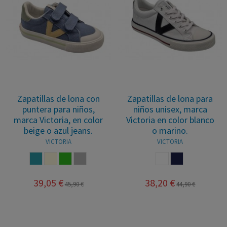
Zapatillas de lona con
Zapatillas de lona para
puntera para niños,
niños unisex, marca
marca Victoria, en color
Victoria en color blanco
beige o azul jeans.
o marino.
VICTORIA
VICTORIA
AZUL JEANS
BEIGE
VERDE
GRIS
BLANCO
MARINO
39,05 €
38,20 €
45,90 €
44,90 €
O