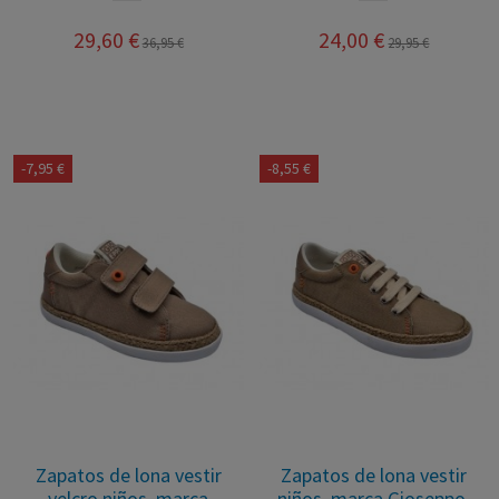
29,60 €
24,00 €
36,95 €
29,95 €
-7,95 €
-8,55 €
Zapatos de lona vestir
Zapatos de lona vestir
velcro niños, marca
niños, marca Gioseppo,