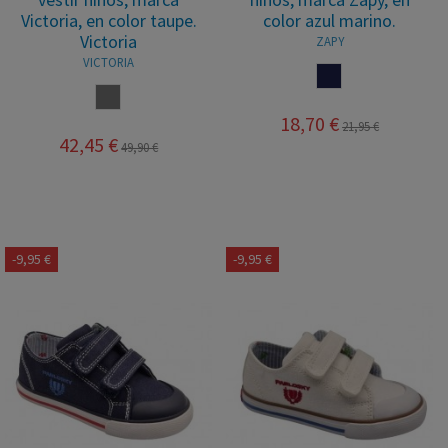
Victoria, en color taupe.
color azul marino.
Victoria
ZAPY
VICTORIA
MARINO
TAUPE
18,70 €
21,95 €
42,45 €
49,90 €
-9,95 €
-9,95 €