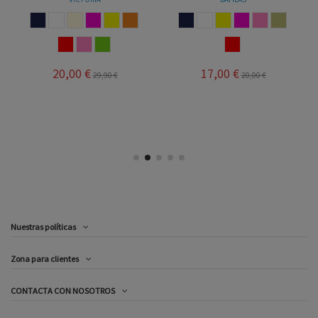
MARINO
BLANCO
BEIGE
FUCSIA
AMARILLO
NARANJA
MARINO
BLANCO
AMARILLO
FUCSIA
ROSA
PIEDRA
ROJO
ROSA
PISTACHO
ROJO
20,00 €
17,00 €
29,90 €
20,00 €
Nuestras políticas
Zona para clientes
CONTACTA CON NOSOTROS