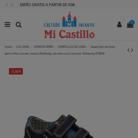
ENVÍO GRATIS A PARTIR DE 50€
0
Inicio
CALZADO
ZAPATOS NIÑO
ZAPATILLAS DE LONA
Zapatillas de lona
para niños unisex, marca Pablosky, en color azul marino. Pablosky 975920
-3,00 €