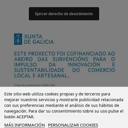
Ejercer derecho de desistimiento
Este sitio web utiliza cookies propias y de terceros para
mejorar nuestros servicios y mostrarle publicidad relacionada
con sus preferencias mediante el análisis de sus hábitos de
© Mi Castillo Kinder Shoes S.L. Todos los derechos reservados.
navegación. Para dar su consentimiento sobre su uso pulse el
Powered by
bytefactory
botón ACEPTAR.
MÁS INFORMACIÓN
PERSONALIZAR COOKIES