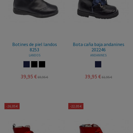
Botines de piel landos
Bota caña baja andanines
8253
202246
LANDOS
ANDANINES
MARINO
NEGRO
MARRON
MARINO
39,95 €
39,95 €
69,95 €
61,95 €
-26,05 €
-22,05 €