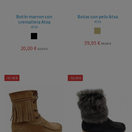
Botín marron con
Botas con pelo Atxa
cremallera Atxa
ATXA
ATXA
CASTORO
MARRON
39,95 €
48,00 €
20,00 €
42,95 €
-57,95 €
-53,95 €