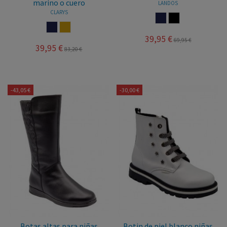
marino o cuero
LANDOS
CLARYS
MARINO
NEGRO
MARINO
CUERO
39,95 €
69,95 €
39,95 €
83,20 €
-43,05 €
-30,00 €
Botas altas para niñas
Botin de piel blanco niñas