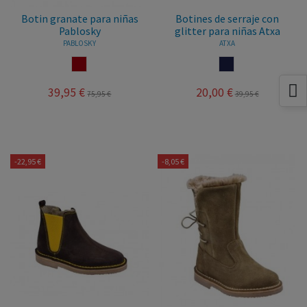
Botin granate para niñas
Botines de serraje con
Pablosky
glitter para niñas Atxa
PABLOSKY
ATXA
GRANATE
MARINO
39,95 €
20,00 €
75,95 €
39,95 €
-22,95 €
-8,05 €