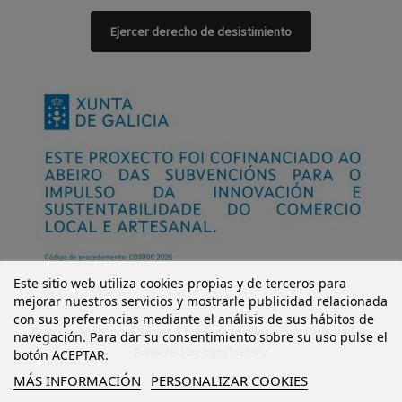
Ejercer derecho de desistimiento
Este sitio web utiliza cookies propias y de terceros para
mejorar nuestros servicios y mostrarle publicidad relacionada
con sus preferencias mediante el análisis de sus hábitos de
© Mi Castillo Kinder Shoes S.L. Todos los derechos reservados.
navegación. Para dar su consentimiento sobre su uso pulse el
Powered by
bytefactory
botón ACEPTAR.
MÁS INFORMACIÓN
PERSONALIZAR COOKIES