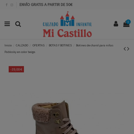
ENVÍO GRATIS A PARTIR DE 50€
0
Inicio
CALZADO
OFERTAS
BOTAS Y BOTINES
Botines de charol para niñas
Pablosky en color beige.
-39,00 €