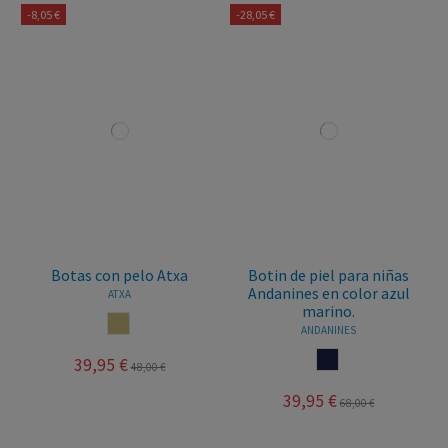
-8,05 €
-28,05 €
Botas con pelo Atxa
Botin de piel para niñas
Andanines en color azul
ATXA
marino.
CASTORO
ANDANINES
MARINO
39,95 €
48,00 €
39,95 €
68,00 €