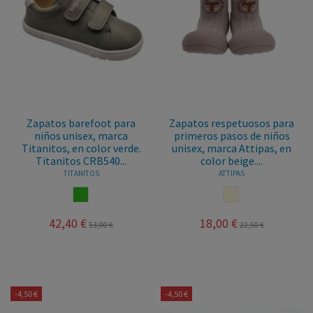
Zapatos barefoot para
Zapatos respetuosos para
niños unisex, marca
primeros pasos de niños
Titanitos, en color verde.
unisex, marca Attipas, en
Titanitos CRB540...
color beige....
TITANITOS
ATTIPAS
VERDE
BEIGE
42,40 €
18,00 €
53,00 €
22,50 €
-4,50 €
-4,50 €