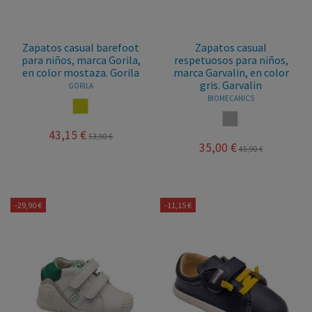
Zapatos casual barefoot
Zapatos casual
para niños, marca Gorila,
respetuosos para niños,
en color mostaza. Gorila
marca Garvalin, en color
gris. Garvalin
GORILA
BIOMECANICS
MOSTAZA
GRIS
43,15 €
53,90 €
35,00 €
45,90 €
-29,90 €
-11,15 €