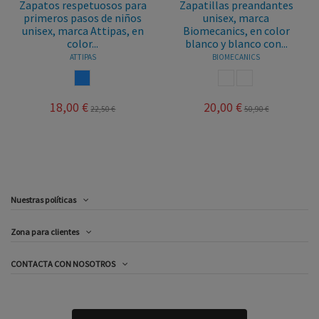
Zapatos respetuosos para
Zapatillas preandantes
primeros pasos de niños
unisex, marca
unisex, marca Attipas, en
Biomecanics, en color
color...
blanco y blanco con...
ATTIPAS
BIOMECANICS
AZUL
BLANCO
BLANCO ROSA
18,00 €
20,00 €
22,50 €
50,90 €
Nuestras políticas
Zona para clientes
CONTACTA CON NOSOTROS