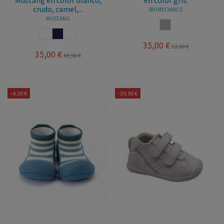
Mustang en color blanco,
en color gris.
crudo, camel,...
BIOMECANICS
MUSTANG
GRIS
BLANCO
MARINO
BLANCO AZUL
35,00 €
53,90 €
35,00 €
49,90 €
-4,50 €
-30,90 €