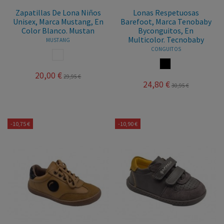
Zapatillas De Lona Niños
Lonas Respetuosas
Unisex, Marca Mustang, En
Barefoot, Marca Tenobaby
Color Blanco. Mustan
Byconguitos, En
Multicolor. Tecnobaby
MUSTANG
CONGUITOS
BLANCO
MULTICOLOR
20,00 €
29,95 €
24,80 €
30,95 €
-10,75 €
-10,90 €