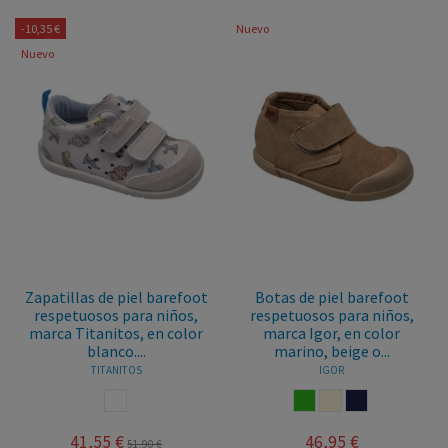
-10,35 €
Nuevo
Nuevo
Zapatillas de piel barefoot
Botas de piel barefoot
respetuosos para niños,
respetuosos para niños,
marca Titanitos, en color
marca Igor, en color
blanco....
marino, beige o...
TITANITOS
IGOR
BLANCO
VERDE
BEIGE
MARINO
41,55 €
46,95 €
51,90 €