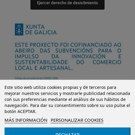
Ejercer derecho de desistimiento
Este sitio web utiliza cookies propias y de terceros para
mejorar nuestros servicios y mostrarle publicidad relacionada
con sus preferencias mediante el análisis de sus hábitos de
© Mi Castillo Kinder Shoes S.L. Todos los derechos reservados.
navegación. Para dar su consentimiento sobre su uso pulse el
Powered by
bytefactory
botón ACEPTAR.
MÁS INFORMACIÓN
PERSONALIZAR COOKIES