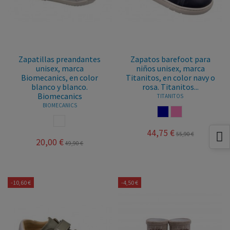
Zapatillas preandantes
Zapatos barefoot para
unisex, marca
niños unisex, marca
Biomecanics, en color
Titanitos, en color navy o
blanco y blanco.
rosa. Titanitos...
Biomecanics
TITANITOS
BIOMECANICS
NAVY
ROSA
BLANCO
44,75 €
55,90 €
20,00 €
49,90 €
-10,60 €
-4,50 €