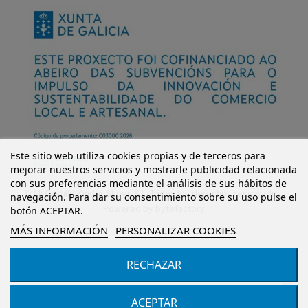
Este sitio web utiliza cookies propias y de terceros para
mejorar nuestros servicios y mostrarle publicidad relacionada
con sus preferencias mediante el análisis de sus hábitos de
© Mi Castillo Kinder Shoes S.L. Todos los derechos reservados.
navegación. Para dar su consentimiento sobre su uso pulse el
Powered by
bytefactory
botón ACEPTAR.
MÁS INFORMACIÓN
PERSONALIZAR COOKIES
RECHAZAR
Añadir al carrito
ACEPTAR