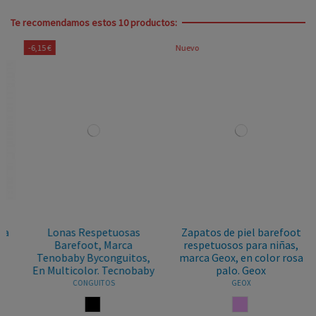
Te recomendamos estos 10 productos:
-6,15 €
Nuevo
Lonas Respetuosas
Zapatos de piel barefoot
Barefoot, Marca
respetuosos para niñas,
Tenobaby Byconguitos,
marca Geox, en color rosa
En Multicolor. Tecnobaby
palo. Geox
CONGUITOS
GEOX
MULTICOLOR
ROSA PALO