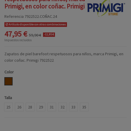
Primigi, en color coñac. Primigi
Referencia
7922522.COÑAC.24
Artículo disponible con otras combinaciones
47,95 €
59,90 €
-11,95 €
Impuestos incluidos
Zapatos de piel barefoot respetuosos para niños, marca Primigi, en
color coñac. Primigi 7922522
Color
COÑAC
Talla
25
26
28
29
31
32
33
35