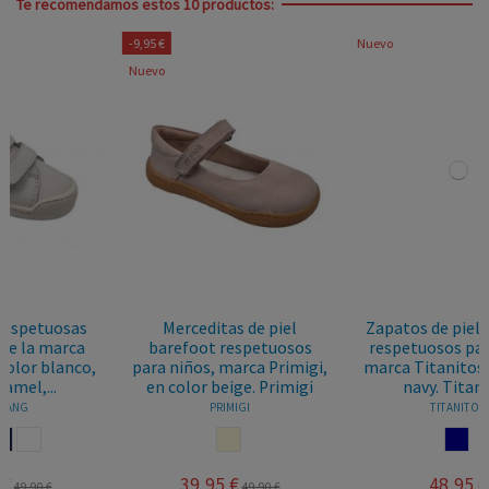
Te recomendamos estos 10 productos:
Nuevo
-6,15 €
iel
Zapatos de piel barefoot
Lonas Respetuosas
uosos
respetuosos para niñas,
Barefoot, Marca
rimigi,
marca Titanitos, en color
Tenobaby Byconguitos
imigi
navy. Titanitos
En Multicolor. Tecnoba
TITANITOS
CONGUITOS
NAVY
MULTICOLOR
48,95 €
24,80 €
€
30,95 €