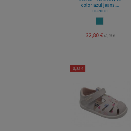
color azul jeans....
TITANITOS
AZUL JEANS
32,80 €
40,95 €
-8,35 €