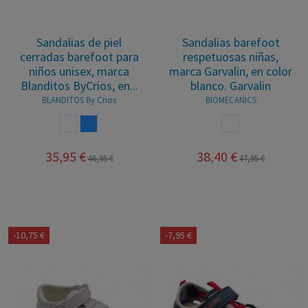
Sandalias de piel
Sandalias barefoot
cerradas barefoot para
respetuosas niñas,
niños unisex, marca
marca Garvalin, en color
Blanditos ByCrios, en...
blanco. Garvalin
BLANDITOS By Crios
BIOMECANICS
BLANCO
AZUL
BLANCO
35,95 €
38,40 €
46,95 €
47,95 €
-10,75 €
-7,95 €