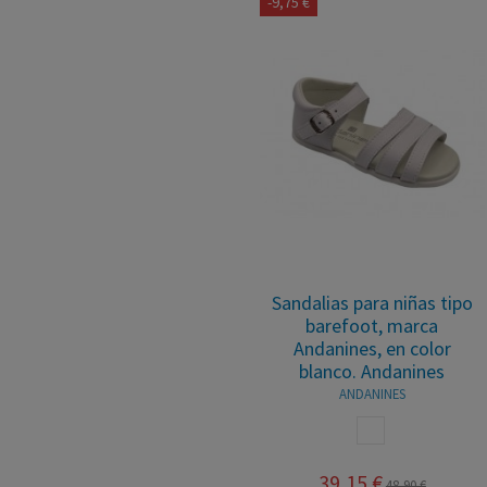
-9,75 €
Sandalias para niñas tipo
barefoot, marca
Andanines, en color
blanco. Andanines
ANDANINES
BLANCO
39,15 €
48,90 €