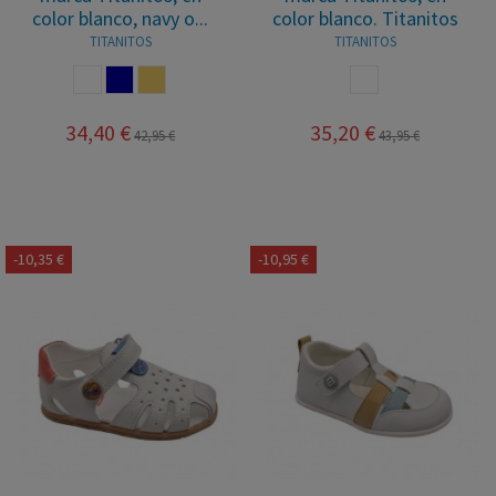
color blanco, navy o...
color blanco. Titanitos
TITANITOS
TITANITOS
BLANCO
NAVY
ARENA
BLANCO
34,40 €
35,20 €
42,95 €
43,95 €
-10,35 €
-10,95 €