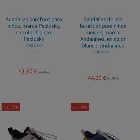
Sandalias barefoot para
Sandalias de piel
niños, marca Pablosky,
barefoot para niños
en color blanco.
unisex, marca
Pablosky
Andanines, en color
blanco. Andanines
PABLOSKY
ANDANINES
BLANCO
BLANCO
41,60 €
51,95 €
44,00 €
54,95 €
-10,55 €
-10,55 €