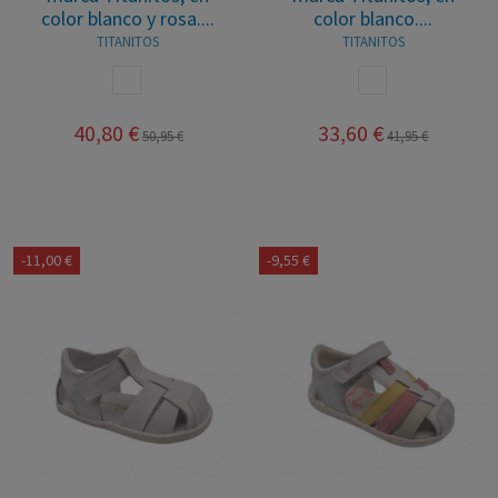
color blanco y rosa....
color blanco....
TITANITOS
TITANITOS
BLANCO ROSA
BLANCO
40,80 €
33,60 €
50,95 €
41,95 €
-11,00 €
-9,55 €