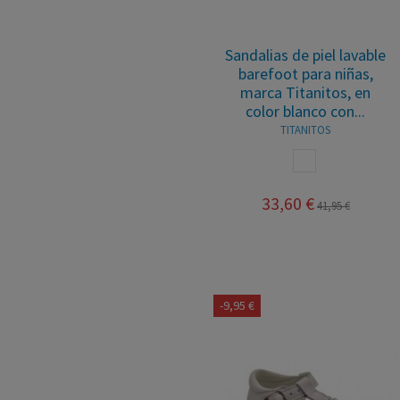
Sandalias de piel lavable
barefoot para niñas,
marca Titanitos, en
color blanco con...
TITANITOS
BLANCO
33,60 €
41,95 €
-9,95 €