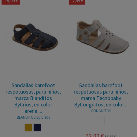
-15,00 €
-7,95 €
Sandalias barefoot
Sandalias barefoot
respetuosas, para niños,
respetuosas para niños,
marca Blanditos
marca Tecnobaby
ByCrios, en color
ByConguitos, en color...
arena....
CONGUITOS
BLANDITOS By Crios
BLANCO
CUERO
MARINO
32,00 €
39,95 €