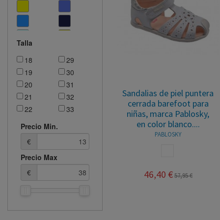
Talla
18
29
19
30
20
31
Sandalias de piel puntera
21
32
cerrada barefoot para
22
33
niñas, marca Pablosky,
23
34
en color blanco....
Precio Min.
24
35
PABLOSKY
€
25
36
BLANCO
Precio Max
26
37
27
38
€
46,40 €
57,95 €
28