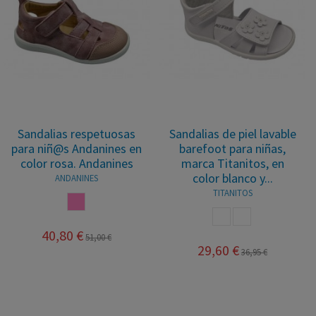
Sandalias respetuosas
Sandalias de piel lavable
para niñ@s Andanines en
barefoot para niñas,
color rosa. Andanines
marca Titanitos, en
color blanco y...
ANDANINES
TITANITOS
ROSA
BLANCO
BLANCO ROSA
40,80 €
51,00 €
29,60 €
36,95 €