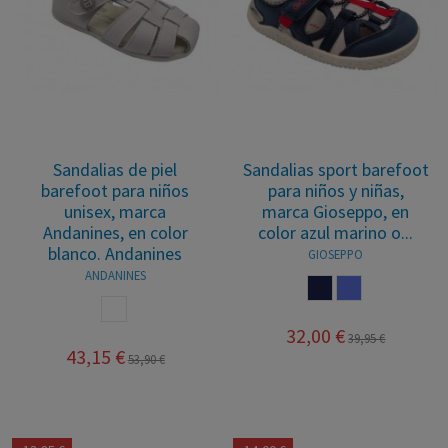
Sandalias de piel
Sandalias sport barefoot
barefoot para niños
para niños y niñas,
unisex, marca
marca Gioseppo, en
Andanines, en color
color azul marino o...
blanco. Andanines
GIOSEPPO
ANDANINES
MARINO
LILA
BLANCO
32,00 €
39,95 €
43,15 €
53,90 €