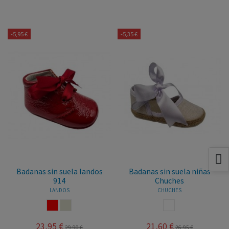
-5,95 €
-5,35 €
Badanas sin suela landos
Badanas sin suela niñas
914
Chuches
LANDOS
CHUCHES
ROJO
CRUDO
BLANCO
23,95 €
21,60 €
29,90 €
26,95 €