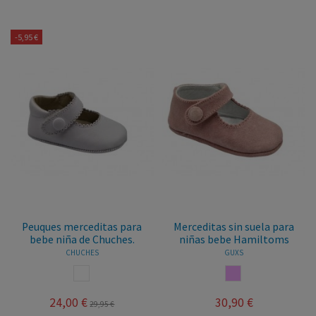
-5,95 €
Peuques merceditas para
Merceditas sin suela para
bebe niña de Chuches.
niñas bebe Hamiltoms
CHUCHES
GUXS
BLANCO
ROSA PALO
24,00 €
30,90 €
29,95 €