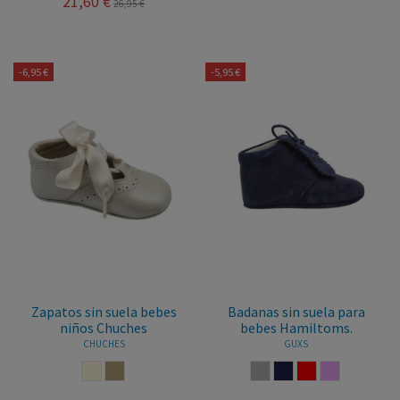
21,60 €
26,95 €
-6,95 €
-5,95 €
Zapatos sin suela bebes
Badanas sin suela para
niños Chuches
bebes Hamiltoms.
CHUCHES
GUXS
BEIGE
SALINAS
GRIS
MARINO
ROJO
ROSA PALO