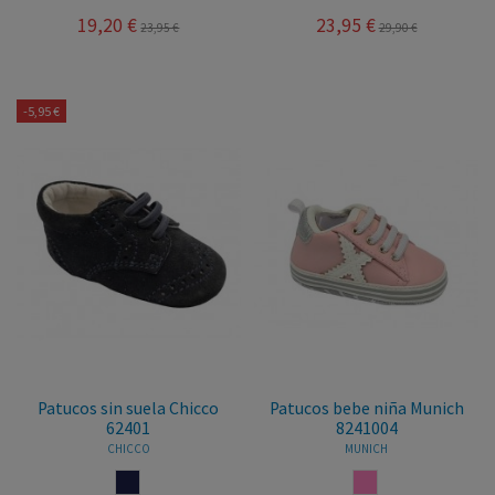
19,20 €
23,95 €
23,95 €
29,90 €
-5,95 €
Patucos sin suela Chicco
Patucos bebe niña Munich
62401
8241004
CHICCO
MUNICH
MARINO
ROSA