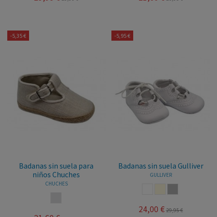
-5,35 €
-5,95 €
Badanas sin suela para
Badanas sin suela Gulliver
niños Chuches
GULLIVER
CHUCHES
BLANCO
BEIGE
GRIS
LINO
24,00 €
29,95 €