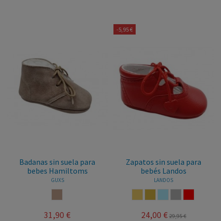
-5,95 €
Badanas sin suela para
Zapatos sin suela para
bebes Hamiltoms
bebés Landos
GUXS
LANDOS
VISON
ARENA
CAMEL
CIELO
GRIS
ROJO
31,90 €
24,00 €
29,95 €