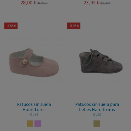
28,00 €
23,95 €
34,95 €
29,90 €
-5,55 €
-5,95 €
Patucos sin suela
Patucos sin suela para
Hamiltoms
bebes Hamiltoms
GUXS
GUXS
ARENA
ROSA PALO
CASTORO