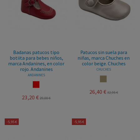
Badanas patucos tipo
Patucos sin suela para
botiita para bebes niños,
niñas, marca Chuches en
marca Andanines, en color
color beige. Chuches
rojo. Andanines
CHUCHES
ANDANINES
SALINAS
ROJO
26,40 €
32,95 €
23,20 €
29,00 €
-5,95 €
-5,95 €