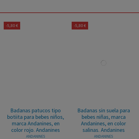
-5,80 €
-5,80 €
Badanas patucos tipo
Badanas sin suela para
botiita para bebes niños,
bebes niñas, marca
marca Andanines, en
Andanines, en color
color rojo. Andanines
salinas. Andanines
ANDANINES
ANDANINES