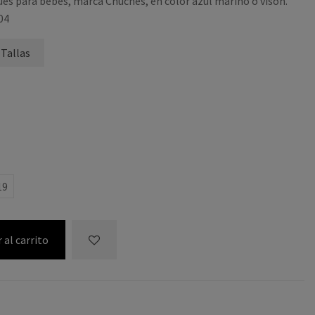
es para bebés, marca Chuches, en color azul marino o vison.
04
 Tallas
19
 al carrito