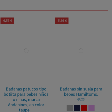
-6,55 €
-5,95 €
Badanas patucos tipo
Badanas sin suela para
botiita para bebes niños
bebes Hamiltoms.
o niñas, marca
GUXS
Andanines, en color
GRIS
MARINO
ROJO
ROSA PALO
taupe....