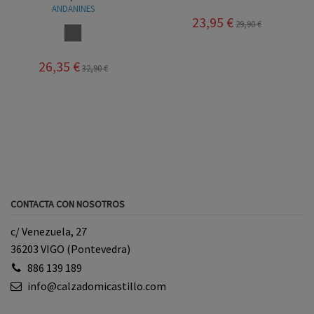
ANDANINES
23,95 €
29,90 €
TAUPE
26,35 €
32,90 €
CONTACTA CON NOSOTROS
c/ Venezuela, 27
36203 VIGO (Pontevedra)
886 139 189
info@calzadomicastillo.com