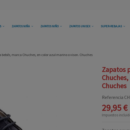
OS
ZAPATOS NIÑA
ZAPATOS NIÑO
ZAPATOS UNISEX
SUPER-REBAJAS
 bebés, marca Chuches, en color azul marino o vison. Chuches
Zapatos 
Chuches, 
Chuches
Referencia
CH
29,95 €
Impuestos incluid