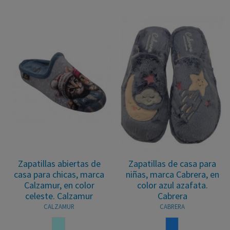
Zapatillas abiertas de
Zapatillas de casa para
casa para chicas, marca
niñas, marca Cabrera, en
Calzamur, en color
color azul azafata.
celeste. Calzamur
Cabrera
CALZAMUR
CABRERA
AZUL CELESTE
AZUL