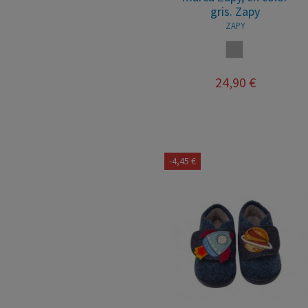
gris. Zapy
ZAPY
GRIS
24,90 €
-4,45 €