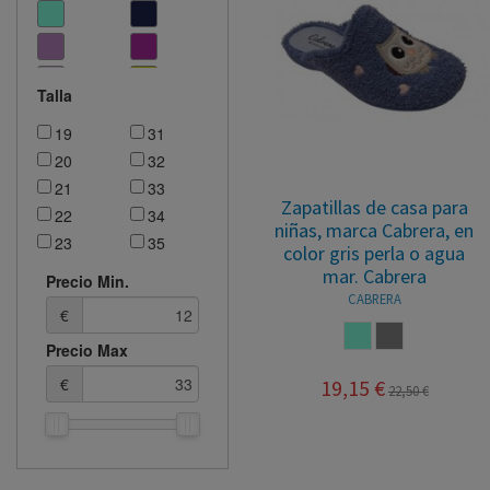
Talla
19
31
20
32
21
33
Zapatillas de casa para
22
34
niñas, marca Cabrera, en
23
35
color gris perla o agua
24
36
mar. Cabrera
Precio Min.
25
37
CABRERA
€
26
38
AGUAMARINA
PERLA
Precio Max
27
39
28
40
€
19,15 €
22,50 €
29
41
30