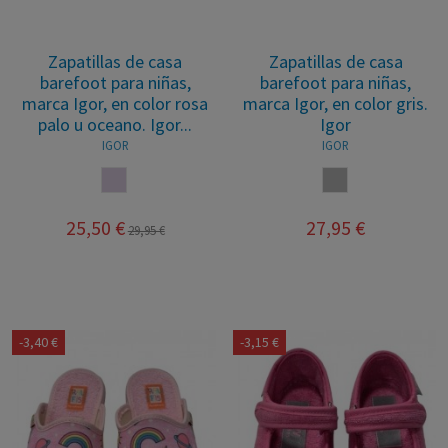
Zapatillas de casa
Zapatillas de casa
barefoot para niñas,
barefoot para niñas,
marca Igor, en color rosa
marca Igor, en color gris.
palo u oceano. Igor...
Igor
IGOR
IGOR
MAQUILLAJE
GRIS
25,50 €
27,95 €
29,95 €
-3,40 €
-3,15 €