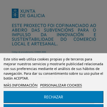
Este sitio web utiliza cookies propias y de terceros para
mejorar nuestros servicios y mostrarle publicidad relacionada
con sus preferencias mediante el análisis de sus hábitos de
© Mi Castillo Kinder Shoes S.L. Todos los derechos reservados.
navegación. Para dar su consentimiento sobre su uso pulse el
Powered by
bytefactory
botón ACEPTAR.
MÁS INFORMACIÓN
PERSONALIZAR COOKIES
RECHAZAR
Añadir al carrito