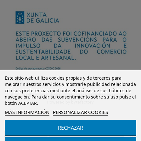
Este sitio web utiliza cookies propias y de terceros para
mejorar nuestros servicios y mostrarle publicidad relacionada
con sus preferencias mediante el análisis de sus hábitos de
© Mi Castillo Kinder Shoes S.L. Todos los derechos reservados.
navegación. Para dar su consentimiento sobre su uso pulse el
Powered by
bytefactory
botón ACEPTAR.
MÁS INFORMACIÓN
PERSONALIZAR COOKIES
RECHAZAR
Añadir al carrito