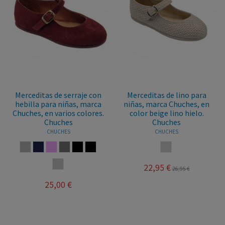
Merceditas de serraje con
Merceditas de lino para
hebilla para niñas, marca
niñas, marca Chuches, en
Chuches, en varios colores.
color beige lino hielo.
Chuches
Chuches
CHUCHES
CHUCHES
GRIS
MARINO
ROSA PALO
TAUPE
NEGRO
MARRON
HIELO
BICOLOR
22,95 €
26,95 €
25,00 €