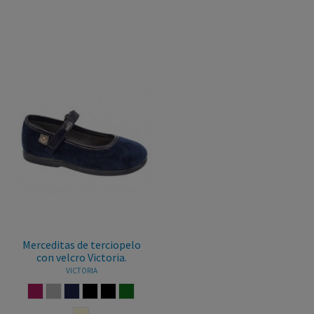
Merceditas de terciopelo
con velcro Victoria.
VICTORIA
BURDEOS
GRIS
MARINO
MARRON
NEGRO
VERDE BOTELLA