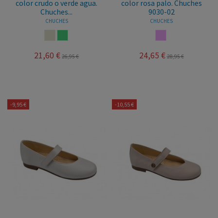
color crudo o verde agua.
color rosa palo. Chuches
Chuches...
9030-02
CHUCHES
CHUCHES
CRUDO
VERDE AGUA
ROSA PALO
21,60 €
24,65 €
26,95 €
28,95 €
-9,95 €
-10,55 €