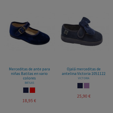
Merceditas de ante para
Ojalá merceditas de
niñas Batilas en vario
antelina Victoria 1051122
colores
VICTORIA
BATILAS
MARINO
NUDE
MARINO
ROJO
25,90 €
18,95 €