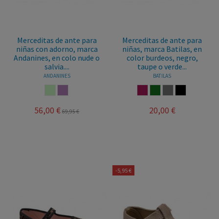
Merceditas de ante para
Merceditas de ante para
niñas con adorno, marca
niñas, marca Batilas, en
Andanines, en colo nude o
color burdeos, negro,
salvia....
taupe o verde...
ANDANINES
BATILAS
SALVIA
NUDE
BURDEOS
VERDE BOTELLA
TAUPE
NEGRO
56,00 €
20,00 €
69,95 €
-5,95 €