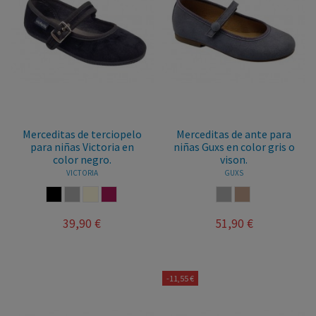
Merceditas de terciopelo
Merceditas de ante para
para niñas Victoria en
niñas Guxs en color gris o
color negro.
vison.
VICTORIA
GUXS
NEGRO
GRIS
BEIGE
BURDEOS
GRIS
VISON
39,90 €
51,90 €
-11,55 €