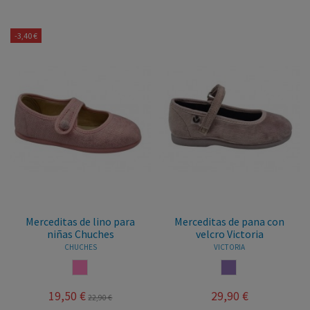
-3,40 €
Merceditas de lino para
Merceditas de pana con
niñas Chuches
velcro Victoria
CHUCHES
VICTORIA
ROSA
MALVA
19,50 €
29,90 €
22,90 €