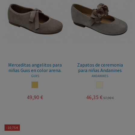
Merceditas angelitos para
Zapatos de ceremonia
niñas Guxs en color arena.
para niñas Andanines
GUXS
ANDANINES
ARENA
BEIGE
49,90 €
46,35 €
57,90 €
-10,75 €