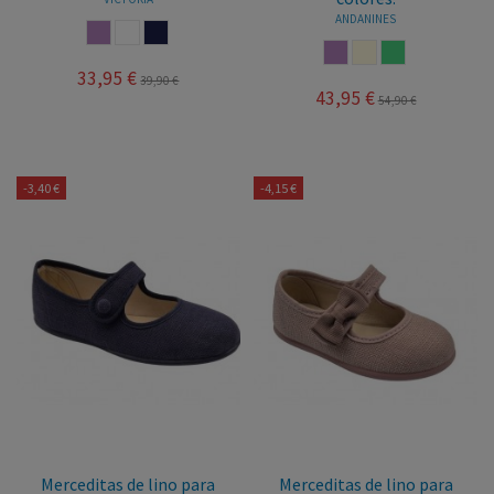
ANDANINES
NUDE
BLANCO
MARINO
NUDE
BEIGE
VERDE AGUA
33,95 €
39,90 €
43,95 €
54,90 €
-3,40 €
-4,15 €
Merceditas de lino para
Merceditas de lino para