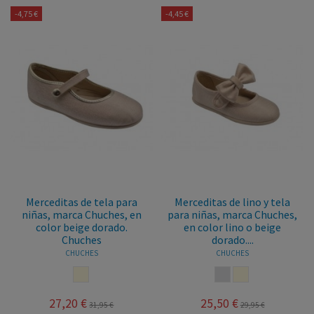
-4,75 €
-4,45 €
Merceditas de tela para
Merceditas de lino y tela
niñas, marca Chuches, en
para niñas, marca Chuches,
color beige dorado.
en color lino o beige
Chuches
dorado....
CHUCHES
CHUCHES
BEIGE
LINO
BEIGE
27,20 €
25,50 €
31,95 €
29,95 €