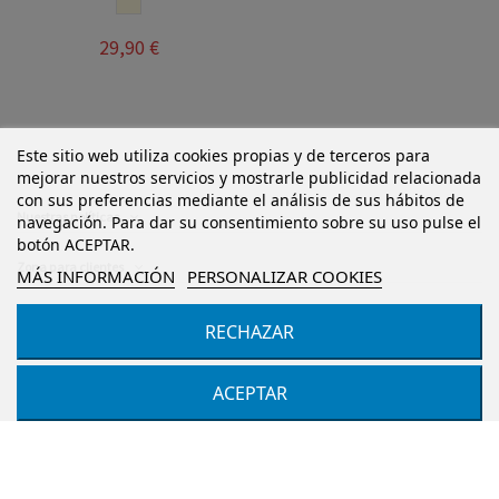
BEIGE
29,90 €
Este sitio web utiliza cookies propias y de terceros para
mejorar nuestros servicios y mostrarle publicidad relacionada
con sus preferencias mediante el análisis de sus hábitos de
Nuestras políticas
navegación. Para dar su consentimiento sobre su uso pulse el
botón ACEPTAR.
Zona para clientes
MÁS INFORMACIÓN
PERSONALIZAR COOKIES
CONTACTA CON NOSOTROS
RECHAZAR
ACEPTAR
Ejercer derecho de desistimiento