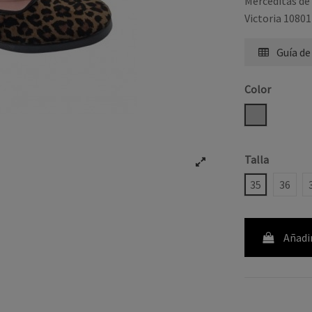
Merceditas de 
Victoria 1080
Guía de
Color
BICOLOR
Talla
35
36
Añadir