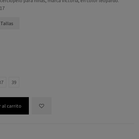
terciopelo para niñas, marca Victoria, en color leopardo.
117
 Tallas
37
39
 al carrito