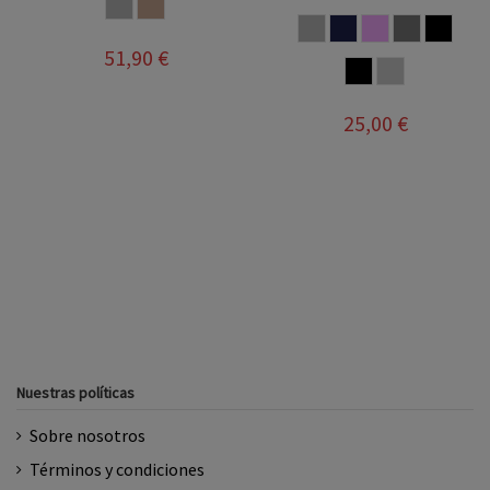
RO
GRIS
VISON
GRIS
MARINO
ROSA PALO
TAUPE
NEGR
A
51,90 €
MARRON
BICOLOR
25,00 €
Nuestras políticas
Sobre nosotros
Términos y condiciones