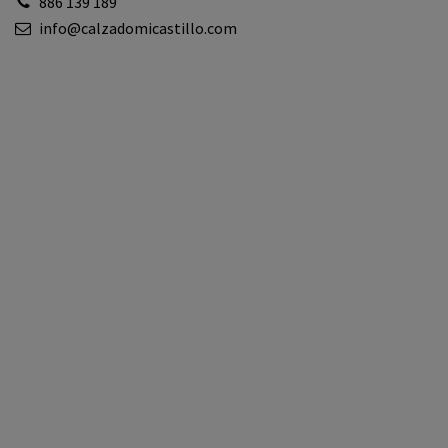
886 139 189
info@calzadomicastillo.com