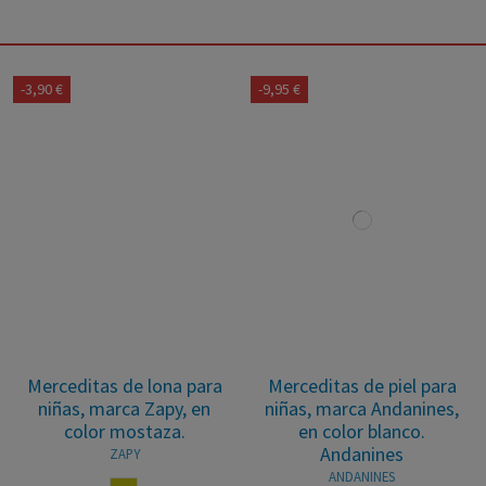
-3,90 €
-9,95 €
Merceditas de lona para
Merceditas de piel para
niñas, marca Zapy, en
niñas, marca Andanines,
color mostaza.
en color blanco.
Andanines
ZAPY
ANDANINES