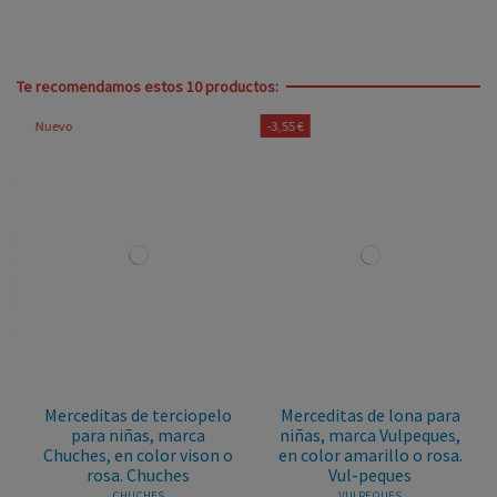
Te recomendamos estos 10 productos:
Nuevo
-3,55 €
Merceditas de terciopelo
Merceditas de lona para
para niñas, marca
niñas, marca Vulpeques,
Chuches, en color vison o
en color amarillo o rosa.
rosa. Chuches
Vul-peques
CHUCHES
VULPEQUES