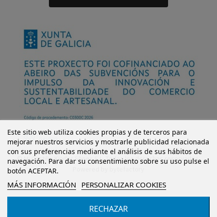
Este sitio web utiliza cookies propias y de terceros para
mejorar nuestros servicios y mostrarle publicidad relacionada
con sus preferencias mediante el análisis de sus hábitos de
© Mi Castillo Kinder Shoes S.L. Todos los derechos reservados.
navegación. Para dar su consentimiento sobre su uso pulse el
Powered by
bytefactory
botón ACEPTAR.
MÁS INFORMACIÓN
PERSONALIZAR COOKIES
RECHAZAR