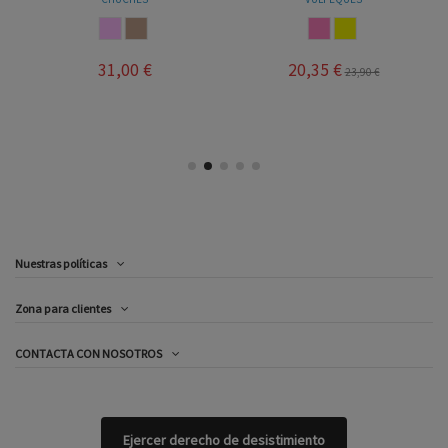
ROSA EMPOLVADO
VISON
ROSA
AMARILLO
31,00 €
20,35 €
23,90 €
Nuestras políticas
Zona para clientes
CONTACTA CON NOSOTROS
Ejercer derecho de desistimiento