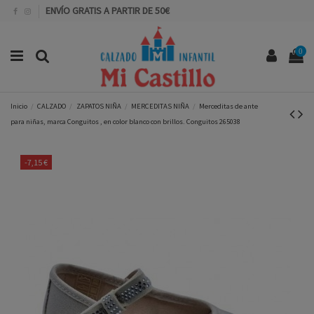
ENVÍO GRATIS A PARTIR DE 50€
0
Inicio
CALZADO
ZAPATOS NIÑA
MERCEDITAS NIÑA
Merceditas de ante
para niñas, marca Conguitos , en color blanco con brillos. Conguitos 265038
-7,15 €