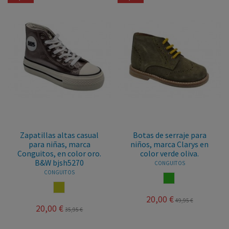
Zapatillas altas casual
Botas de serraje para
para niñas, marca
niños, marca Clarys en
Conguitos, en color oro.
color verde oliva.
B&W bjsh5270
CONGUITOS
CONGUITOS
VERDE
ORO
20,00 €
49,95 €
20,00 €
35,95 €