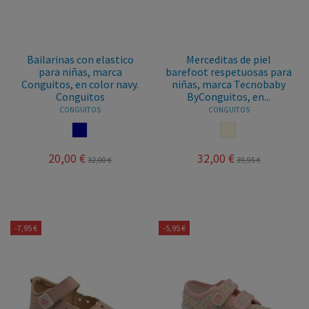
Bailarinas con elastico
Merceditas de piel
para niñas, marca
barefoot respetuosas para
Conguitos, en color navy.
niñas, marca Tecnobaby
Conguitos
ByConguitos, en...
CONGUITOS
CONGUITOS
NAVY
BEIGE
20,00 €
32,00 €
32,00 €
39,95 €
-7,95 €
-5,95 €