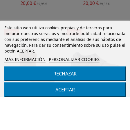
20,00 €
20,00 €
39,95 €
39,95 €
Este sitio web utiliza cookies propias y de terceros para
-27,95 €
-15,05 €
mejorar nuestros servicios y mostrarle publicidad relacionada
con sus preferencias mediante el análisis de sus hábitos de
navegación. Para dar su consentimiento sobre su uso pulse el
botón ACEPTAR.
MÁS INFORMACIÓN
PERSONALIZAR COOKIES
RECHAZAR
ACEPTAR
Botines para niñas, marca
Zapatos colegiales para
Conguitos, en color
niños de la marca
tostado.
Conguitos, con puntera
reforzada en color...
CONGUITOS