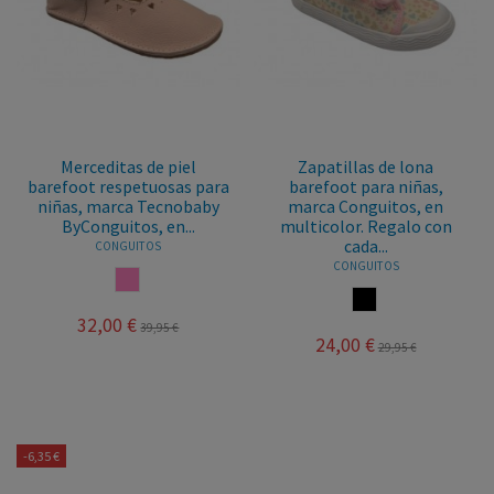
Merceditas de piel
Zapatillas de lona
barefoot respetuosas para
barefoot para niñas,
niñas, marca Tecnobaby
marca Conguitos, en
ByConguitos, en...
multicolor. Regalo con
cada...
CONGUITOS
CONGUITOS
ROSA
MULTICOLOR
32,00 €
39,95 €
24,00 €
29,95 €
-6,35 €