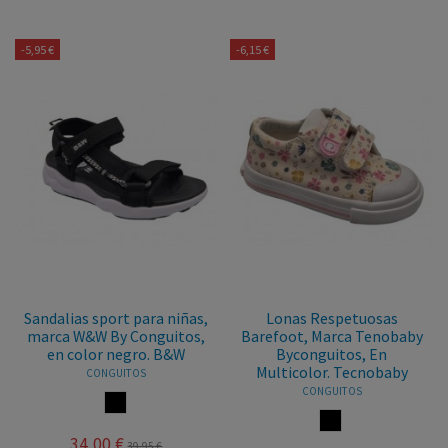
-5,95 €
-6,15 €
Sandalias sport para niñas,
Lonas Respetuosas
marca W&W By Conguitos,
Barefoot, Marca Tenobaby
en color negro. B&W
Byconguitos, En
Multicolor. Tecnobaby
CONGUITOS
CONGUITOS
NEGRO
MULTICOLOR
34,00 €
39,95 €