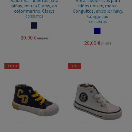
Bailarinas abiertas para
Botas deportivas para
niñas, marca Clarys, en
niños unisex, marca
color marino. Clarys
Conguitos, en color navy.
Conguitos
CONGUITOS
CONGUITOS
MARINO
NAVY
20,00 €
69,90 €
20,00 €
34,95 €
-13,95 €
-9,95 €