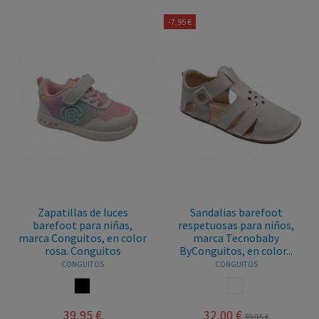
-7,95 €
Zapatillas de luces
Sandalias barefoot
barefoot para niñas,
respetuosas para niños,
marca Conguitos, en color
marca Tecnobaby
rosa. Conguitos
ByConguitos, en color...
CONGUITOS
CONGUITOS
MULTICOLOR
BLANCO
39,95 €
32,00 €
39,95 €