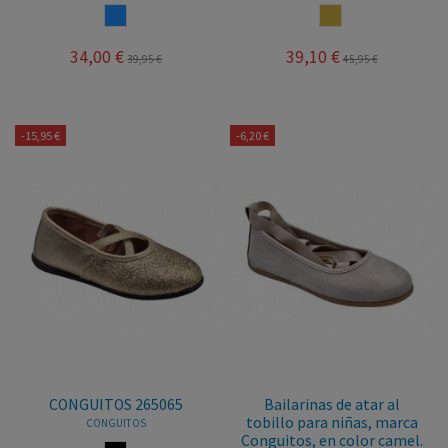
AZUL
CAMEL
34,00 €
39,10 €
39,95 €
45,95 €
-15,95 €
-6,20 €
CONGUITOS 265065
Bailarinas de atar al
tobillo para niñas, marca
CONGUITOS
Conguitos, en color camel.