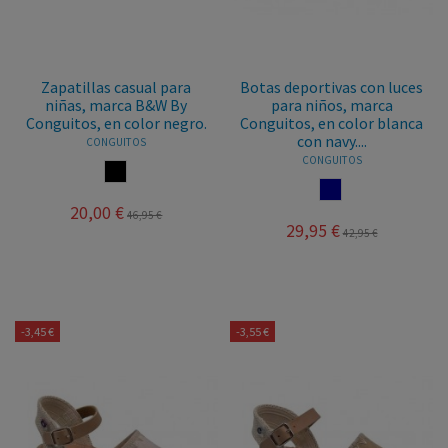
Zapatillas casual para
Botas deportivas con luces
niñas, marca B&W By
para niños, marca
Conguitos, en color negro.
Conguitos, en color blanca
con navy....
CONGUITOS
CONGUITOS
NEGRO
NAVY
20,00 €
46,95 €
29,95 €
42,95 €
-3,45 €
-3,55 €