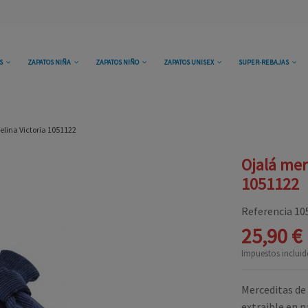
OS
ZAPATOS NIÑA
ZAPATOS NIÑO
ZAPATOS UNISEX
SUPER-REBAJAS
elina Victoria 1051122
Ojalá mer
1051122
Referencia
10
25,90 €
Impuestos incluid
Merceditas de 
extraible en 