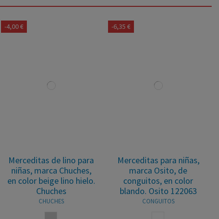
-4,00 €
-6,35 €
Merceditas de lino para
Merceditas para niñas,
niñas, marca Chuches,
marca Osito, de
en color beige lino hielo.
conguitos, en color
Chuches
blando. Osito 122063
CHUCHES
CONGUITOS
HIELO
BLANCO