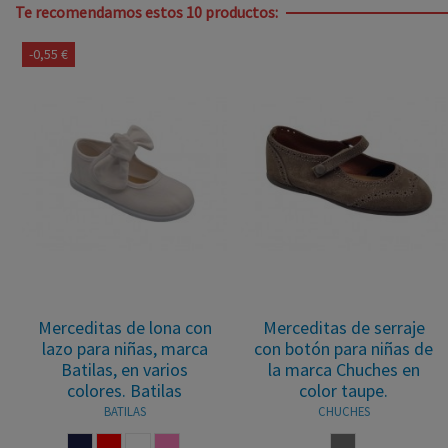
Te recomendamos estos 10 productos:
-0,55 €
Merceditas de lona con
Merceditas de serraje
lazo para niñas, marca
con botón para niñas de
Batilas, en varios
la marca Chuches en
colores. Batilas
color taupe.
BATILAS
CHUCHES
MARINO
ROJO
BLANCO
ROSA
TAUPE