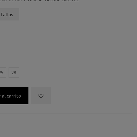
 Tallas
25
28
 al carrito