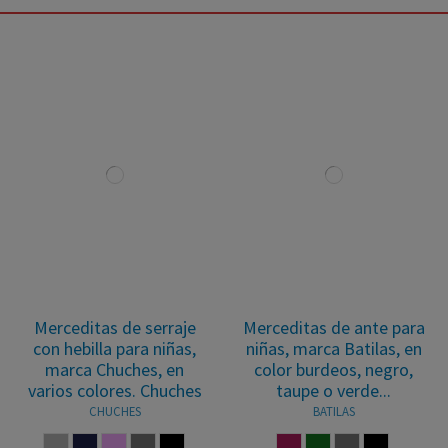
Merceditas de serraje
Merceditas de ante para
con hebilla para niñas,
niñas, marca Batilas, en
marca Chuches, en
color burdeos, negro,
varios colores. Chuches
taupe o verde...
CHUCHES
BATILAS
GRIS
MARINO
ROSA PALO
TAUPE
NEGRO
BURDEOS
VERDE BOTELLA
TAUPE
NEGRO