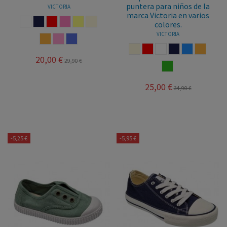
puntera para niños de la
VICTORIA
marca Victoria en varios
BLANCO
MARINO
ROJO
ROSA
LIMON
BEIGE
colores.
VICTORIA
CORAL
FRESA
LILA
BEIGE
ROJO
BLANCO
MARINO
AZUL
CORAL
20,00 €
29,90 €
VERDE
25,00 €
34,90 €
-5,25 €
-5,95 €