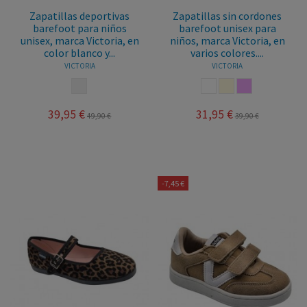
Zapatillas deportivas
Zapatillas sin cordones
barefoot para niños
barefoot unisex para
unisex, marca Victoria, en
niños, marca Victoria, en
color blanco y...
varios colores....
VICTORIA
VICTORIA
BLANCO NEGRO
BLANCO
BEIGE
ROSA PALO
39,95 €
31,95 €
49,90 €
39,90 €
-7,45 €