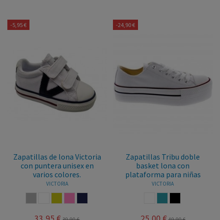
-5,95 €
-24,90 €
Zapatillas de lona Victoria
Zapatillas Tribu doble
con puntera unisex en
basket lona con
varios colores.
plataforma para niñas
VICTORIA
VICTORIA
GRIS
BLANCO
MOSTAZA
ROSA
MARINO
BLANCO
AZUL JEANS
NEGRO
33,95 €
25,00 €
39,90 €
49,90 €