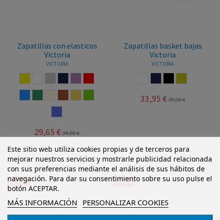
Zapatillas con elasticos
Zapatillas basket bajas
Victoria
Victoria
VICTORIA
VICTORIA
AMARILLO
BLANCO
GRIS CLARO
MARINO
NUDE
ROJO
BLANCO
MARINO
NEGRO
MOSTAZA
AZUL
JADE
BEIGE
TEJA
TRIGO
PISTACHO
33,95 €
39,90 €
LILA
29,65 €
34,90 €
Este sitio web utiliza cookies propias y de terceros para
mejorar nuestros servicios y mostrarle publicidad relacionada
con sus preferencias mediante el análisis de sus hábitos de
navegación. Para dar su consentimiento sobre su uso pulse el
-9,95 €
-9,90 €
botón ACEPTAR.
MÁS INFORMACIÓN
PERSONALIZAR COOKIES