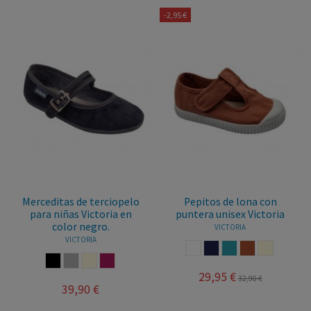
-2,95 €
Merceditas de terciopelo
Pepitos de lona con
para niñas Victoria en
puntera unisex Victoria
color negro.
VICTORIA
VICTORIA
BLANCO
MARINO
AZUL JEANS
TEJA
BEIGE
NEGRO
GRIS
BEIGE
BURDEOS
29,95 €
32,90 €
39,90 €