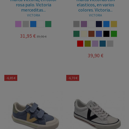
rosa palo. Victoria
elasticos, en varios
merceditas...
colores. Victoria...
VICTORIA
VICTORIA
ROSA PALO
HIELO
AZUL
BLANCO
MANZANA
GRIS
NUDE
BLANCO
MARINO
AZUL
TRIGO
JADE
BEIGE
TEJA
LILA
NEGRO
VERDE
31,95 €
39,90 €
ROJO
ALOE
PETALO
AÑIL
HIELO
39,90 €
-6,85 €
-6,70 €