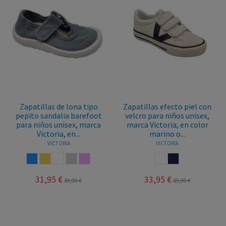
Zapatillas de lona tipo
Zapatillas efecto piel con
pepito sandalia barefoot
velcro para niños unisex,
para niños unisex, marca
marca Victoria, en color
Victoria, en...
marino o...
VICTORIA
VICTORIA
AZUL
TRIGO
BLANCO
HIELO
ROSA PALO
BLANCO
MARINO
31,95 €
33,95 €
39,90 €
39,90 €