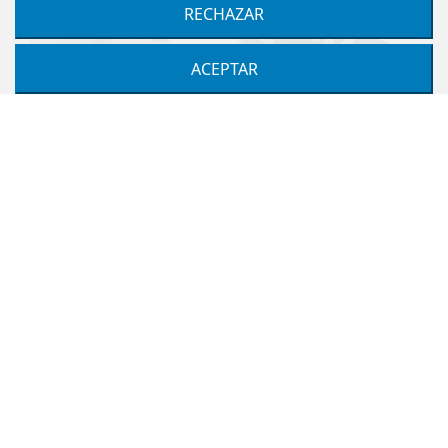
RECHAZAR
ACEPTAR
Zapatillas con velcro y
Zapatillas de lona para
puntera unisex Victoria
niños con cordones
Victoria.
VICTORIA
VICTORIA
BLANCO
MARINO
ROSA
MOSTAZA
MARINO
BLANCO
ROJO
ROSA
29,95 €
39,90 €
20,00 €
29,90 €
-9,90 €
-3,70 €