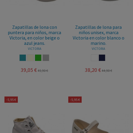
Zapatillas de lona con
Zapatillas de lona para
puntera para niños, marca
niños unisex, marca
Victoria, en color beige o
Victoria en color blanco o
azul jeans.
marino.
VICTORIA
VICTORIA
AZUL JEANS
BEIGE
VERDE
GRIS
BLANCO
MARINO
39,05 €
38,20 €
45,90 €
44,90 €
-5,95 €
-5,95 €