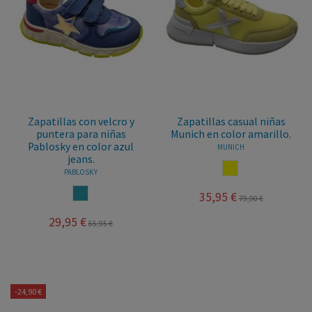
Zapatillas con velcro y
Zapatillas casual niñas
puntera para niñas
Munich en color amarillo.
Pablosky en color azul
MUNICH
jeans.
AMARILLO
PABLOSKY
AZUL JEANS
35,95 €
79,90 €
29,95 €
65,95 €
-24,90 €