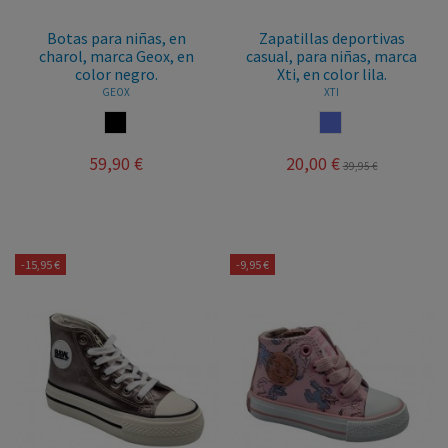
Botas para niñas, en
Zapatillas deportivas
charol, marca Geox, en
casual, para niñas, marca
color negro.
Xti, en color lila.
GEOX
XTI
NEGRO
LILA
59,90 €
20,00 €
39,95 €
-15,95 €
-9,95 €