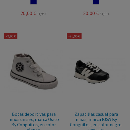
NAVY
NAVY
20,00 €
20,00 €
34,95 €
33,95 €
-9,95 €
-26,95 €
Botas deportivas para
Zapatillas casual para
niños unisex, marca Osito
niñas, marca B&W By
By Conguitos, en color
Conguitos, en color negro.
blanco.
CONGUITOS