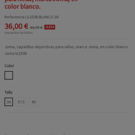
color blanco.
Referencia
LS2508.BLANCO.36
36,00 €
44,95 €
-8,95 €
Impuestos incluidos
Joma, zapatillas deportivas para niñas, marca Joma, en color blanco.
Joma ls2508
Color
BLANCO
Talla
36
37.5
40