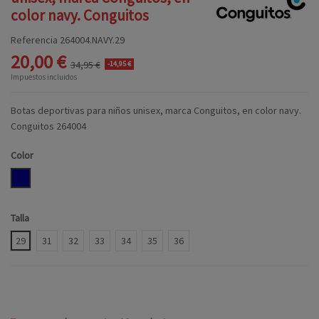
color navy. Conguitos
Referencia
264004.NAVY.29
20,00 €
34,95 €
-14,95 €
Impuestos incluidos
Botas deportivas para niños unisex, marca Conguitos, en color navy.
Conguitos 264004
Color
NAVY
Talla
29
31
32
33
34
35
36