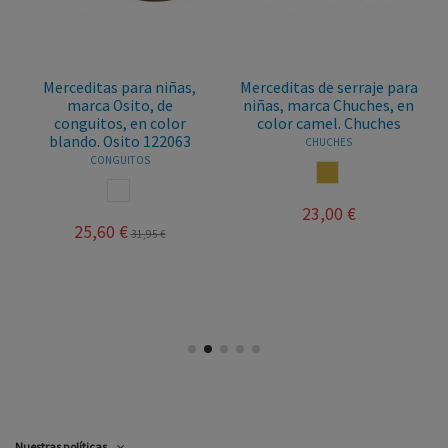
Merceditas para niñas,
Merceditas de serraje para
marca Osito, de
niñas, marca Chuches, en
conguitos, en color
color camel. Chuches
blando. Osito 122063
CHUCHES
CONGUITOS
CAMEL
BLANCO
23,00 €
25,60 €
31,95 €
Nuestras políticas