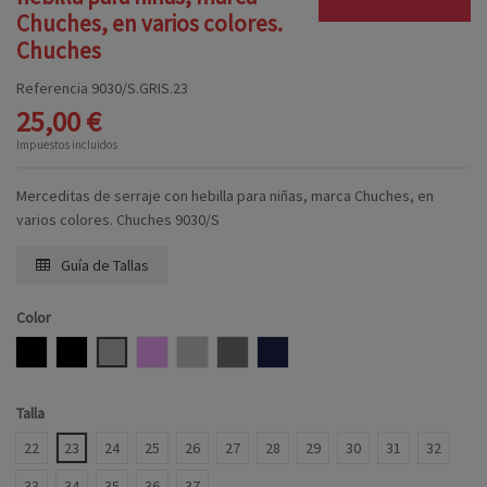
Chuches, en varios colores.
Chuches
Referencia
9030/S.GRIS.23
25,00 €
Impuestos incluidos
Merceditas de serraje con hebilla para niñas, marca Chuches, en
varios colores. Chuches 9030/S
Guía de Tallas
Color
MARRON
NEGRO
GRIS
ROSA PALO
BICOLOR
TAUPE
MARINO
Talla
22
23
24
25
26
27
28
29
30
31
32
33
34
35
36
37