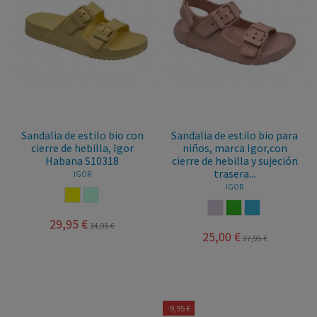
Sandalia de estilo bio con
Sandalia de estilo bio para
cierre de hebilla, Igor
niños, marca Igor,con
Habana S10318
cierre de hebilla y sujeción
trasera...
IGOR
IGOR
AMARILLO
MENTA
MAQUILLAJE
VERDE
OCEANO
29,95 €
34,95 €
25,00 €
27,95 €
-9,95 €