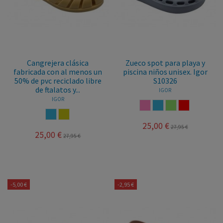
Cangrejera clásica
Zueco spot para playa y
fabricada con al menos un
piscina niños unisex. Igor
50% de pvc reciclado libre
S10326
de ftalatos y...
IGOR
IGOR
ROSA
OCEANO
LIMA
ROJO
OCEANO
MOSTAZA
25,00 €
27,95 €
25,00 €
27,95 €
-5,00 €
-2,95 €