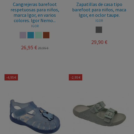
Cangrejeras barefoot
Zapatillas de casa tipo
respetuosas para niños,
barefoot para niños, maca
marca Igor, en varios
Igor, en oclor taupe.
colores. Igor Nemo...
IGOR
IGOR
TAUPE
MAQUILLAJE
OCEANO
MENTA
TEJA
29,90 €
26,95 €
29,95 €
-4,95 €
-2,95 €