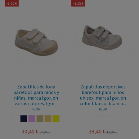
-7,55 €
-9,55 €
Zapatillas de lona
Zapatillas deportivas
barefoot para niños y
barefoot para niños
niñas, marca Igor, en
unisex, marca Igor, en
varios colores. Igor...
color blanco, blanco...
IGOR
IGOR
BLANCO
MARINO
ROSA PALO
CASTORO
ARENA
AMARILLO
BLANCO
BLANCO ROSA
30,40 €
38,40 €
37,95 €
47,95 €