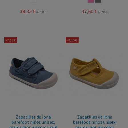
38,35 €
37,60 €
47,90 €
46,95 €
-7,55 €
-7,15 €
Zapatillas de lona
Zapatillas de lona
barefoot niños unisex,
barefoot niños unisex,
marca Igor, en color azul
marca Igor, en color