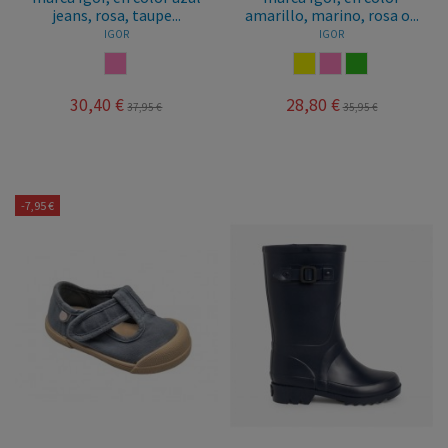
jeans, rosa, taupe...
amarillo, marino, rosa o...
IGOR
IGOR
ROSA
AMARILLO
ROSA
VERDE
30,40 €
28,80 €
37,95 €
35,95 €
-7,95 €