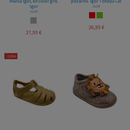
marca Igor, en color gris.
pistacho. Igor Tobbyu Car
Igor
IGOR
IGOR
ROJO
PISTACHO
GRIS
26,95 €
27,95 €
-3,00 €