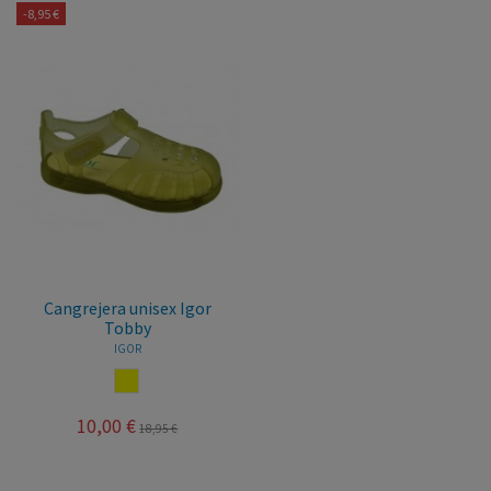
-8,95 €
Cangrejera unisex Igor
Tobby
IGOR
AMARILLO
10,00 €
18,95 €