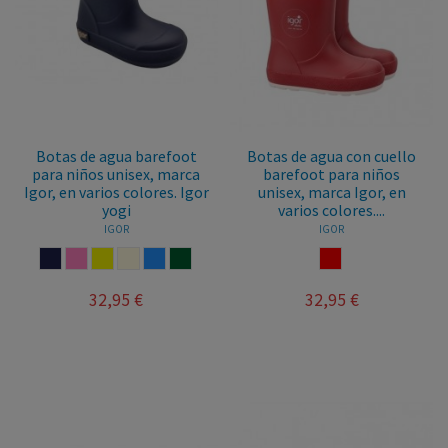
Botas de agua barefoot
Botas de agua con cuello
para niños unisex, marca
barefoot para niños
Igor, en varios colores. Igor
unisex, marca Igor, en
yogi
varios colores....
IGOR
IGOR
MARINO
ROSA
AMARILLO
BEIGE
AZUL
KAKY
ROJO
32,95 €
32,95 €