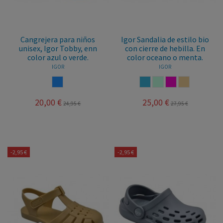
Cangrejera para niños
Igor Sandalia de estilo bio
unisex, Igor Tobby, enn
con cierre de hebilla. En
color azul o verde.
color oceano o menta.
IGOR
IGOR
AZUL
OCEANO
MENTA
FUCSIA
MARFIL
20,00 €
25,00 €
24,95 €
27,95 €
-2,95 €
-2,95 €