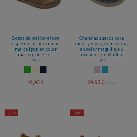
Botas de piel barefoot
Chanclas zuecos para
respetuosos para niños,
niños y niñas, marca Igor,
marca Igor, en color
en color maquillaje u
marino, beige o...
oceano. Igor Malibu
IGOR
IGOR
VERDE
BEIGE
MARINO
MAQUILLAJE
OCEANO
46,95 €
29,95 €
34,95 €
-2,95 €
-2,95 €