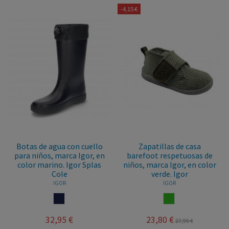
-4,15 €
Botas de agua con cuello
Zapatillas de casa
para niños, marca Igor, en
barefoot respetuosas de
color marino. Igor Splas
niños, marca Igor, en color
Cole
verde. Igor
IGOR
IGOR
MARINO
VERDE
32,95 €
23,80 €
27,95 €