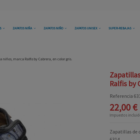
OS
ZAPATOS NIÑA
ZAPATOS NIÑO
ZAPATOS UNISEX
SUPER-REBAJAS
 niños, marca Ralfis by Cabrera, en color gris.
Zapatilla
Ralfis by 
Referencia
63
22,00 €
Impuestos incluid
Zapatillas de 
6314