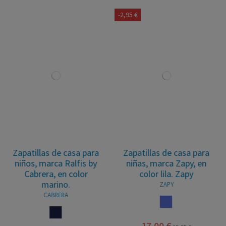
-2,95 €
Zapatillas de casa para
Zapatillas de casa para
niños, marca Ralfis by
niñas, marca Zapy, en
Cabrera, en color
color lila. Zapy
marino.
ZAPY
CABRERA
LILA
MARINO
17,00 €