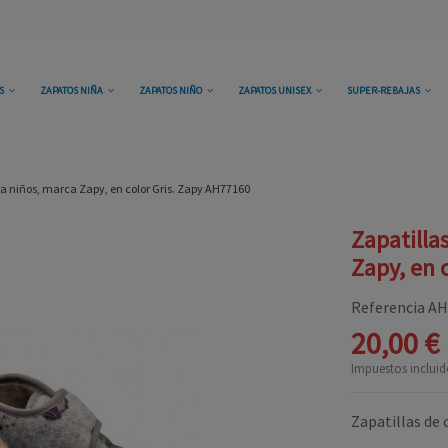
OS
ZAPATOS NIÑA
ZAPATOS NIÑO
ZAPATOS UNISEX
SUPER-REBAJAS
ra niños, marca Zapy, en color Gris. Zapy AH77160
Zapatilla
Zapy, en 
Referencia
AH
20,00 €
Impuestos incluid
Zapatillas de 