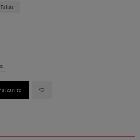
 Tallas
30
 al carrito