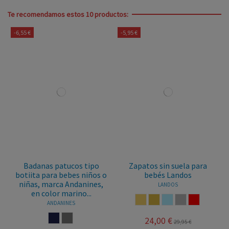
Te recomendamos estos 10 productos:
-6,55 €
-5,95 €
Badanas patucos tipo
Zapatos sin suela para
botiita para bebes niños o
bebés Landos
niñas, marca Andanines,
LANDOS
en color marino...
ARENA
CAMEL
CIELO
GRIS
ROJO
ANDANINES
MARINO
TAUPE
24,00 €
29,95 €