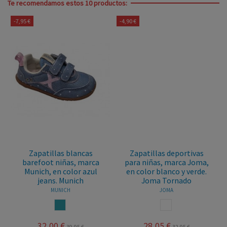
Te recomendamos estos 10 productos:
-7,95 €
-4,90 €
Zapatillas blancas
Zapatillas deportivas
barefoot niñas, marca
para niñas, marca Joma,
Munich, en color azul
en color blanco y verde.
jeans. Munich
Joma Tornado
MUNICH
JOMA
AZUL JEANS
BLANCO
32,00 €
28,05 €