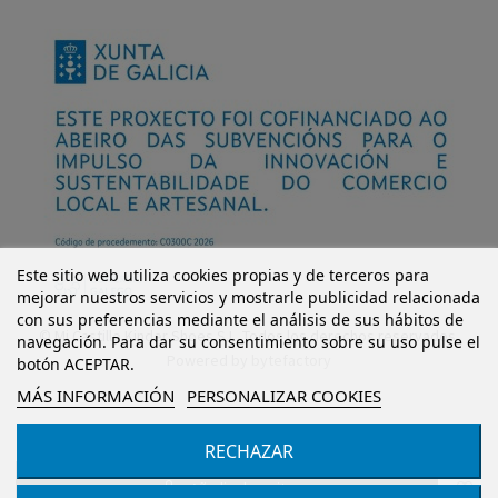
Este sitio web utiliza cookies propias y de terceros para
mejorar nuestros servicios y mostrarle publicidad relacionada
con sus preferencias mediante el análisis de sus hábitos de
© Mi Castillo Kinder Shoes S.L. Todos los derechos reservados.
navegación. Para dar su consentimiento sobre su uso pulse el
Powered by
bytefactory
botón ACEPTAR.
MÁS INFORMACIÓN
PERSONALIZAR COOKIES
RECHAZAR
Añadir al carrito