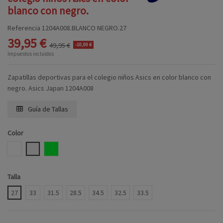
blanco con negro.
Referencia
1204A008.BLANCO NEGRO.27
39,95 €
49,95 €
-10,00 €
Impuestos incluidos
Zapatillas deportivas para el colegio niños Asics en color blanco con
negro. Asics Japan 1204A008
Guía de Tallas
Color
BLANCO AZUL
BLANCO NEGRO
BLANCOVERDE
Talla
27
33
31.5
28.5
34.5
32.5
33.5