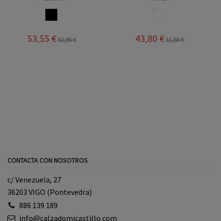
NEGRO
BLANCO
53,55 €
43,80 €
62,95 €
51,50 €
CONTACTA CON NOSOTROS
c/ Venezuela, 27
36203 VIGO (Pontevedra)
886 139 189
info@calzadomicastillo.com