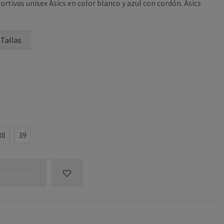
ortivas unisex Asics en color blanco y azul con cordón. Asics
 Tallas
UL
COVERDE
38
39
 al carrito