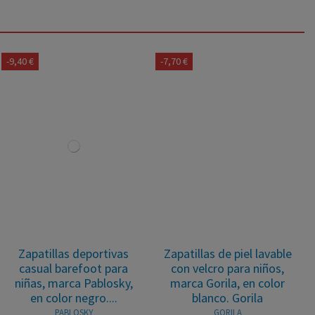
-9,40 €
-7,70 €
Zapatillas deportivas
Zapatillas de piel lavable
casual barefoot para
con velcro para niños,
niñas, marca Pablosky,
marca Gorila, en color
en color negro....
blanco. Gorila
PABLOSKY
GORILA