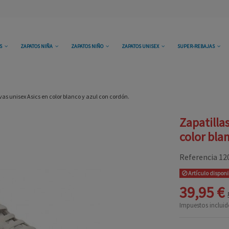
OS
ZAPATOS NIÑA
ZAPATOS NIÑO
ZAPATOS UNISEX
SUPER-REBAJAS
vas unisex Asics en color blanco y azul con cordón.
Zapatilla
color bla
Referencia
12
Artículo dispon
39,95 €
Impuestos incluid