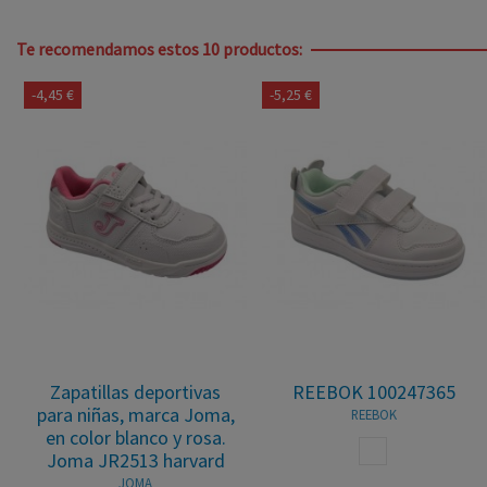
Te recomendamos estos 10 productos:
-4,45 €
-5,25 €
Zapatillas deportivas
REEBOK 100247365
para niñas, marca Joma,
REEBOK
en color blanco y rosa.
E
BLANCO
Joma JR2513 harvard
JOMA