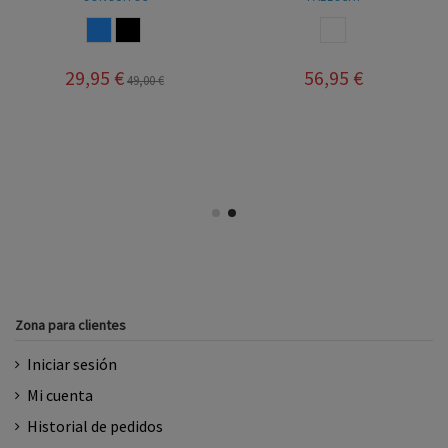
AZUL
MULTICOLOR
BLANCO ROSA
29,95 €
56,95 €
49,00 €
Zona para clientes
Iniciar sesión
Mi cuenta
Historial de pedidos