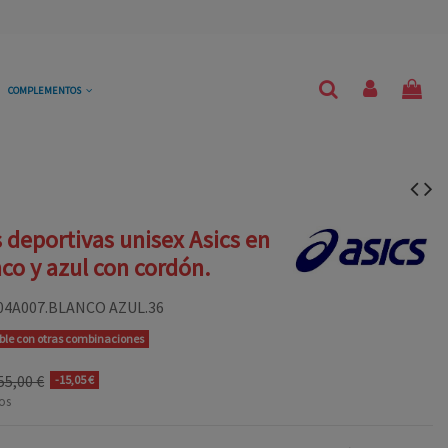
COMPLEMENTOS
s deportivas unisex Asics en
nco y azul con cordón.
04A007.BLANCO AZUL.36
ible con otras combinaciones
55,00 €
-15,05 €
os