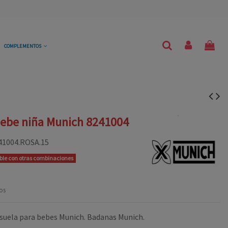
COMPLEMENTOS
bebe niña Munich 8241004
41004.ROSA.15
ible con otras combinaciones
os
 suela para bebes Munich. Badanas Munich.