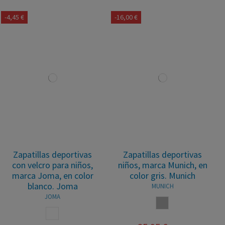
-4,45 €
-16,00 €
Zapatillas deportivas
Zapatillas deportivas
con velcro para niños,
niños, marca Munich, en
marca Joma, en color
color gris. Munich
blanco. Joma
MUNICH
JOMA
GRIS
BLANCO