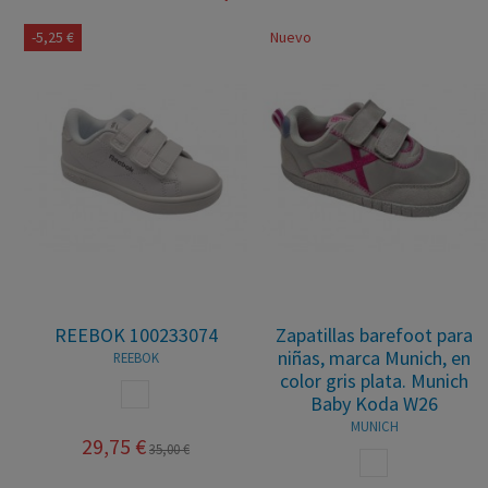
-5,25 €
Nuevo
REEBOK 100233074
Zapatillas barefoot para
niñas, marca Munich, en
REEBOK
color gris plata. Munich
BLANCO
Baby Koda W26
MUNICH
29,75 €
35,00 €
BLANCO