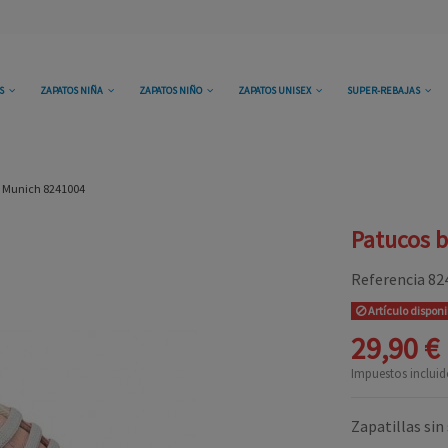
OS
ZAPATOS NIÑA
ZAPATOS NIÑO
ZAPATOS UNISEX
SUPER-REBAJAS
a Munich 8241004
Patucos 
Referencia
82
Artículo dispon
29,90 €
Impuestos incluid
Zapatillas sin