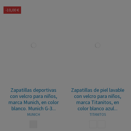
-10,00 €
Zapatillas deportivas
Zapatillas de piel lavable
con velcro para niños,
con velcro para niños,
marca Munich, en color
marca Titanitos, en
blanco. Munich G-3...
color blanco azul...
MUNICH
TITANITOS
BLANCO NEGRO
BLANCO AZUL
BLANCO ROSA