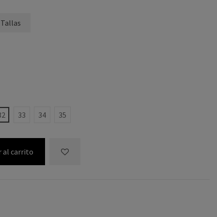
 Tallas
UL
CO ROSA
32
33
34
35
 al carrito