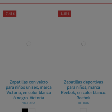
-7,45 €
-8,25 €
Zapatillas con velcro
Zapatillas deportivas
para niños unisex, marca
para niños, marca
Victoria, en color blanco
Reebok, en color blanco.
ó negro. Victoria
Reebok
VICTORIA
REEBOK
RDE
NEGRO
BLANCO
BLANCO