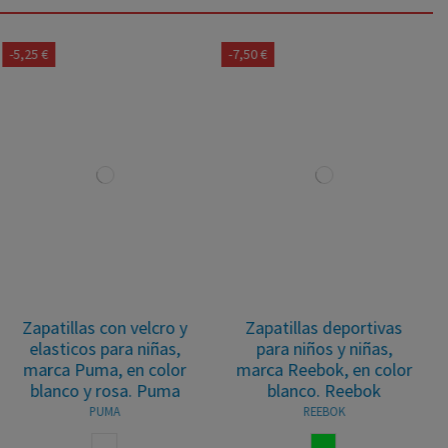
-5,25 €
-7,50 €
Zapatillas con velcro y
Zapatillas deportivas
elasticos para niñas,
para niños y niñas,
marca Puma, en color
marca Reebok, en color
blanco y rosa. Puma
blanco. Reebok
PUMA
REEBOK
BLANCO ROSA
BLANCOVERDE