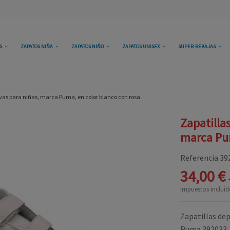
OS
ZAPATOS NIÑA
ZAPATOS NIÑO
ZAPATOS UNISEX
SUPER-REBAJAS
ivas para niñas, marca Puma, en color blanco con rosa.
Zapatilla
marca Pum
Referencia
39
34,00 €
Impuestos incluid
Zapatillas dep
Puma 392033