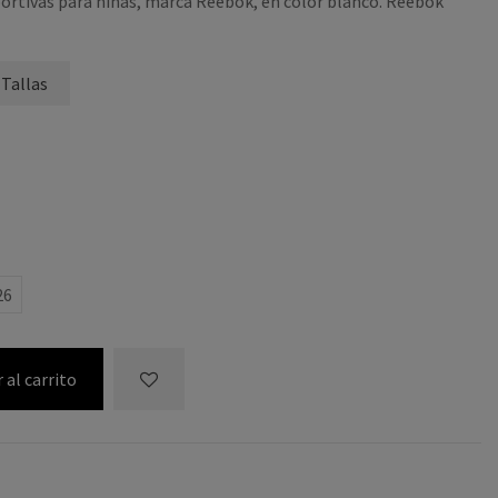
portivas para niñas, marca Reebok, en color blanco. Reebok
 Tallas
26
 al carrito