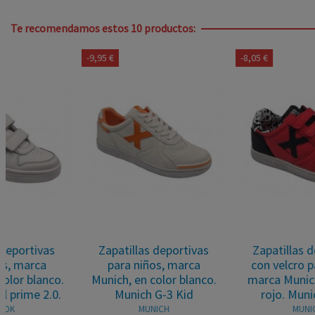
Te recomendamos estos 10 productos:
-9,95 €
-8,05 €
Zapatillas deportivas
Zapatillas deportivas
para niños, marca
con velcro para niños,
Munich, en color blanco.
marca Munich, en color
Munich G-3 Kid
rojo. Munich G-3...
MUNICH
MUNICH