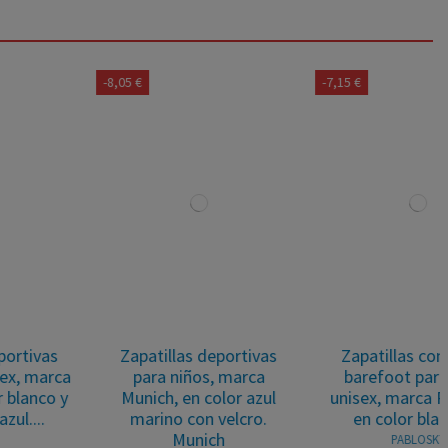
-8,05 €
-7,15 €
Zapatillas deportivas
Zapatillas con velcro
para niños, marca
barefoot para niños
Munich, en color azul
unisex, marca Pablosky,
marino con velcro.
en color blanco....
Munich
PABLOSKY