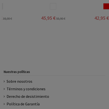
RO
BLANCO
ROJO
45,95 €
42,95 €
55,90 €
51,00 €
Nuestras políticas
Sobre nosotros
Términos y condiciones
Derecho de desistimiento
Política de Garantía