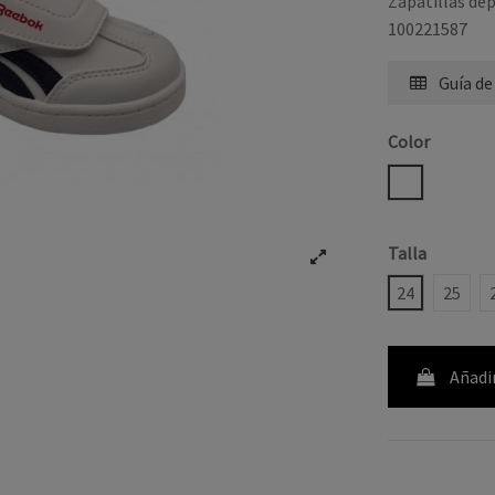
Zapatillas de
100221587
Guía de
Color
BLANCO
Talla
24
25
Añadir