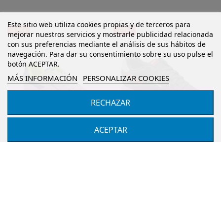
Este sitio web utiliza cookies propias y de terceros para
-6,75 €
-6,75 €
mejorar nuestros servicios y mostrarle publicidad relacionada
con sus preferencias mediante el análisis de sus hábitos de
navegación. Para dar su consentimiento sobre su uso pulse el
botón ACEPTAR.
MÁS INFORMACIÓN
PERSONALIZAR COOKIES
RECHAZAR
ACEPTAR
Zapatillas deportivas
Zapatillas deportivas
niños unisex, marca
niños unisex, marca
Reebok, en color blanco.
Reebok, en color marino.
Reebok 100205248
REEBOK
REEBOK
MARINO
BLANCO