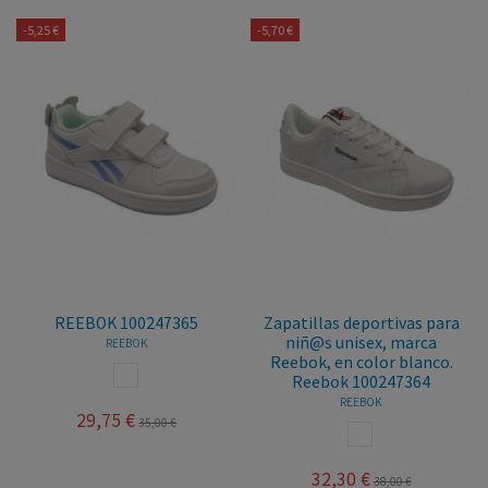
-5,25 €
-5,70 €
REEBOK 100247365
Zapatillas deportivas para
niñ@s unisex, marca
REEBOK
Reebok, en color blanco.
BLANCO
Reebok 100247364
REEBOK
29,75 €
35,00 €
BLANCO
32,30 €
38,00 €