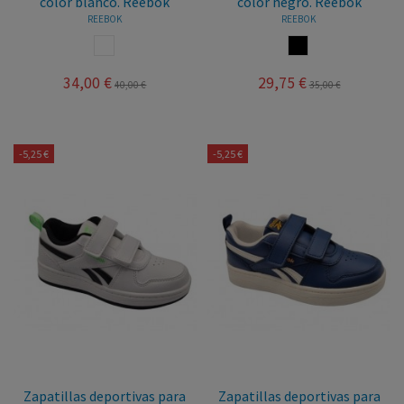
color blanco. Reebok
color negro. Reebok
REEBOK
REEBOK
BLANCO
NEGRO
34,00 €
29,75 €
40,00 €
35,00 €
-5,25 €
-5,25 €
Zapatillas deportivas para
Zapatillas deportivas para