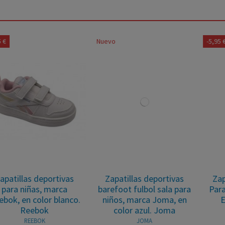
Nuevo
-5,95 €
Zapatillas deportivas
Zapatillasa Deportivas
barefoot fulbol sala para
Para Niños, Marca Geox,
niños, marca Joma, en
En Color Marino O
color azul. Joma
Blanco. Geox
JOMA
GEOX