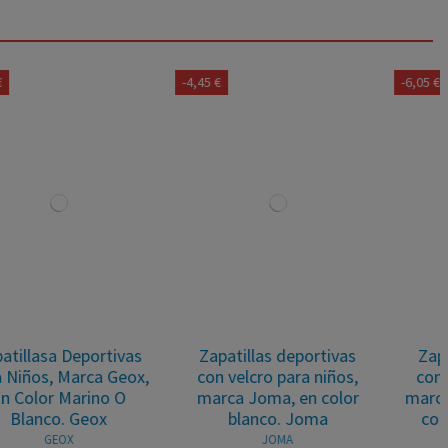
-4,45 €
-6,05 €
Zapatillas deportivas
Zapatillas deportivas
con velcro para niños,
con velcro para niños,
marca Joma, en color
marca Le Coq Sportif, en
blanco. Joma
color blanco. Le Coq
JOMA
LE COQ