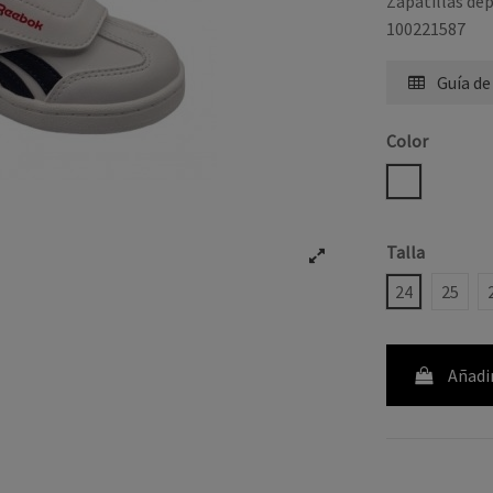
Zapatillas de
100221587
Guía de
Color
BLANCO
Talla
24
25
Añadir