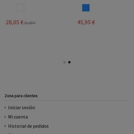
AZUL
MARINO
BLANCO
45,95 €
33,95 €
39,90 €
Zona para clientes
Iniciar sesión
Mi cuenta
Historial de pedidos