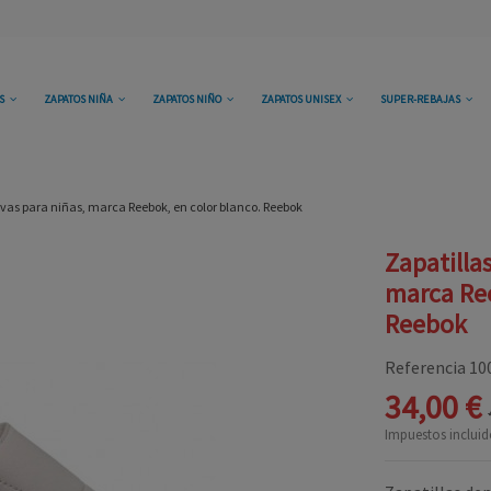
OS
ZAPATOS NIÑA
ZAPATOS NIÑO
ZAPATOS UNISEX
SUPER-REBAJAS
ivas para niñas, marca Reebok, en color blanco. Reebok
Zapatilla
marca Ree
Reebok
Referencia
10
34,00 €
Impuestos incluid