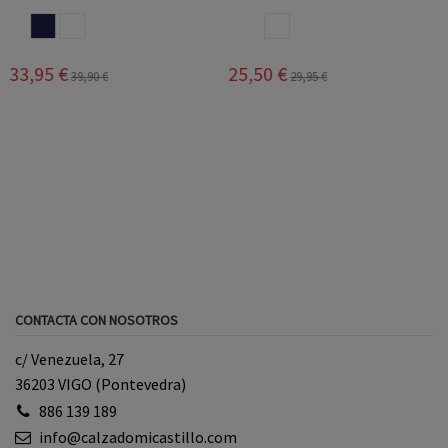
BLANCO
BLANCO AZUL
25,50 €
35,95 €
29,95 €
42,00 €
CONTACTA CON NOSOTROS
c/ Venezuela, 27
36203 VIGO (Pontevedra)
886 139 189
info@calzadomicastillo.com