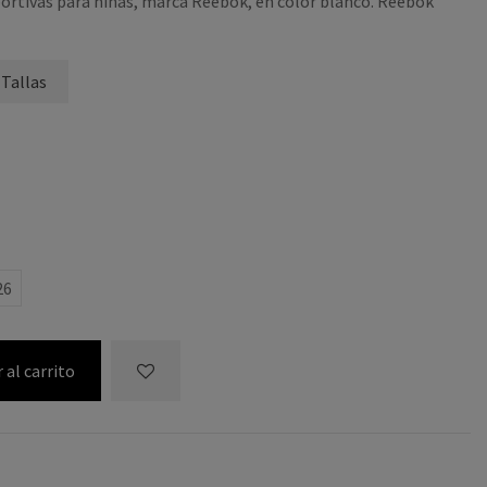
portivas para niñas, marca Reebok, en color blanco. Reebok
 Tallas
26
 al carrito