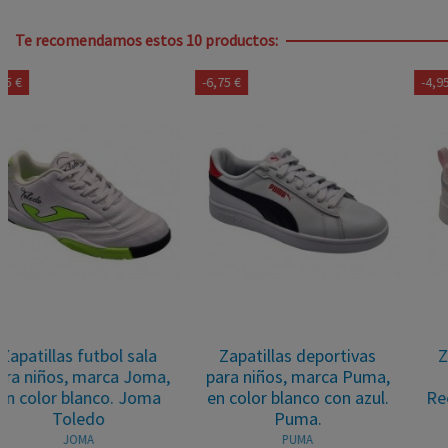
Te recomendamos estos 10 productos:
-6,75 €
-4,95 €
Zapatillas deportivas
Zapatillas deportivas
para niños, marca Puma,
para niñas, marca
en color blanco con azul.
Reebok, en color blanco.
Puma.
Reebok
PUMA
REEBOK