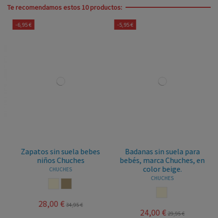
Te recomendamos estos 10 productos:
-6,95 €
-5,95 €
Zapatos sin suela bebes
Badanas sin suela para
niños Chuches
bebés, marca Chuches, en
color beige.
CHUCHES
CHUCHES
BEIGE
SALINAS
BEIGE
28,00 €
34,95 €
24,00 €
29,95 €