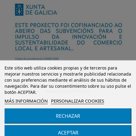
Este sitio web utiliza cookies propias y de terceros para
mejorar nuestros servicios y mostrarle publicidad relacionada
con sus preferencias mediante el análisis de sus hábitos de
© Mi Castillo Kinder Shoes S.L. Todos los derechos reservados.
navegación. Para dar su consentimiento sobre su uso pulse el
Powered by
bytefactory
botón ACEPTAR.
MÁS INFORMACIÓN
PERSONALIZAR COOKIES
RECHAZAR
Añadir al carrito
ACEPTAR