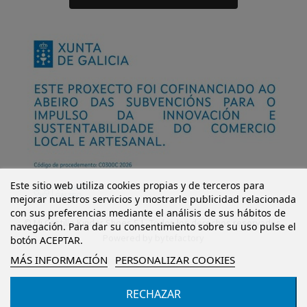
Este sitio web utiliza cookies propias y de terceros para
mejorar nuestros servicios y mostrarle publicidad relacionada
con sus preferencias mediante el análisis de sus hábitos de
© Mi Castillo Kinder Shoes S.L. Todos los derechos reservados.
navegación. Para dar su consentimiento sobre su uso pulse el
Powered by
bytefactory
botón ACEPTAR.
MÁS INFORMACIÓN
PERSONALIZAR COOKIES
RECHAZAR