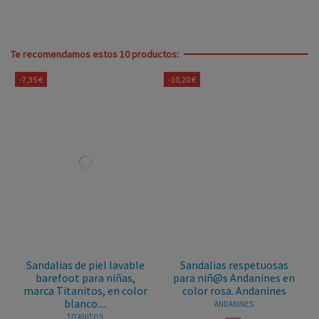
Te recomendamos estos 10 productos:
-7,35 €
-10,20 €
Sandalias de piel lavable
Sandalias respetuosas
barefoot para niñas,
para niñ@s Andanines en
marca Titanitos, en color
color rosa. Andanines
blanco....
ANDANINES
TITANITOS