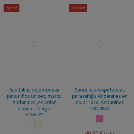
-9,95 €
-10,20 €
Sandalias respetuosas
Sandalias respetuosas
para niños unisex, marca
para niñ@s Andanines en
Andanines, en color
color rosa. Andanines
blanco o beige.
ANDANINES
ANDANINES
ROSA
BLANCO
BEIGE
40,80 €
51,00 €