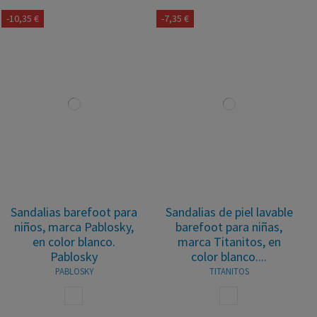
-10,35 €
-7,35 €
Sandalias barefoot para
Sandalias de piel lavable
niños, marca Pablosky,
barefoot para niñas,
en color blanco.
marca Titanitos, en
Pablosky
color blanco....
PABLOSKY
TITANITOS
BLANCO
BLANCO