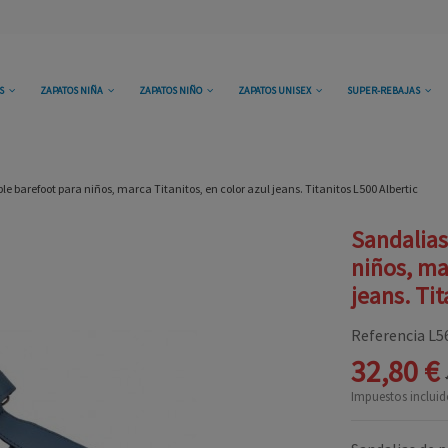
OS
ZAPATOS NIÑA
ZAPATOS NIÑO
ZAPATOS UNISEX
SUPER-REBAJAS
le barefoot para niños, marca Titanitos, en color azul jeans. Titanitos L500 Albertic
Sandalias
niños, ma
jeans. Tit
Referencia
L5
32,80 €
Impuestos incluid