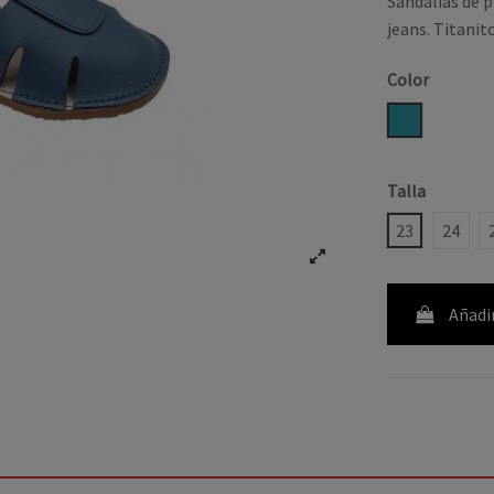
Sandalias de p
jeans. Titanit
Color
AZUL JEAN
Talla
23
24
Añadir