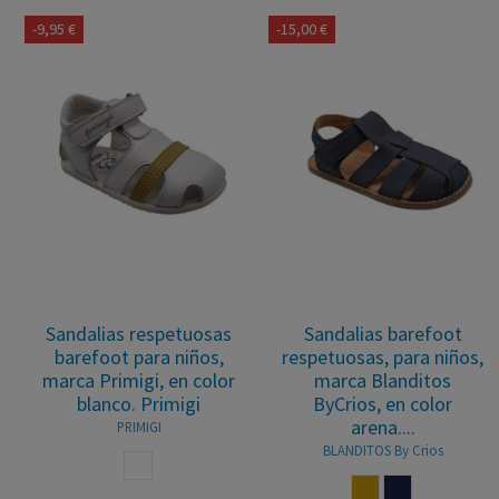
-9,95 €
-15,00 €
Sandalias respetuosas
Sandalias barefoot
barefoot para niños,
respetuosas, para niños,
marca Primigi, en color
marca Blanditos
blanco. Primigi
ByCrios, en color
arena....
PRIMIGI
BLANDITOS By Crios
BLANCO
CUERO
MARINO