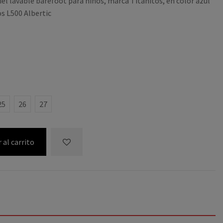
iel lavable barefoot para niños, marca Titanitos, en color azul
os L500 Albertic
S
25
26
27
 al carrito