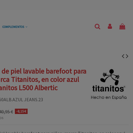
COMPLEMENTOS
 de piel lavable barefoot para
rca Titanitos, en color azul
anitos L500 Albertic
60ALB.AZUL JEANS.23
40,95 €
-8,15 €
os