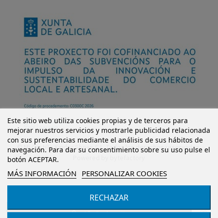
Este sitio web utiliza cookies propias y de terceros para
mejorar nuestros servicios y mostrarle publicidad relacionada
con sus preferencias mediante el análisis de sus hábitos de
© Mi Castillo Kinder Shoes S.L. Todos los derechos reservados.
navegación. Para dar su consentimiento sobre su uso pulse el
Powered by
bytefactory
botón ACEPTAR.
MÁS INFORMACIÓN
PERSONALIZAR COOKIES
RECHAZAR
Añadir al carrito