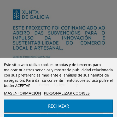
Este sitio web utiliza cookies propias y de terceros para
mejorar nuestros servicios y mostrarle publicidad relacionada
con sus preferencias mediante el análisis de sus hábitos de
© Mi Castillo Kinder Shoes S.L. Todos los derechos reservados.
navegación. Para dar su consentimiento sobre su uso pulse el
Powered by
bytefactory
botón ACEPTAR.
MÁS INFORMACIÓN
PERSONALIZAR COOKIES
RECHAZAR
Añadir al carrito