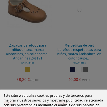
Zapatos barefoot para
Merceditas de piel
niños unisex, marca
barefoot respetuosas para
Andanines, en color camel.
niñas, marca Andanines, en
Andanines 241191
color taupe,...
ANDANINES
ANDANINES
CAMEL
MARINO
BLANCO
TAUPE
38,80 €
40,00 €
48,50 €
49,95 €
Este sitio web utiliza cookies propias y de terceros para
mejorar nuestros servicios y mostrarle publicidad relacionada
-9,75 €
-3,05 €
con sus preferencias mediante el análisis de sus hábitos de