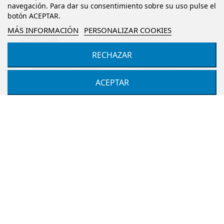
navegación. Para dar su consentimiento sobre su uso pulse el
botón ACEPTAR.
MÁS INFORMACIÓN
PERSONALIZAR COOKIES
RECHAZAR
ACEPTAR
Merceditas de piel
Zapatos merceditas
barefoot respetuosas para
colegiales de piel para
niñas, marca Andanines, en
niñas, marca Andanines, en
color blanco o...
color azul marino...
ANDANINES
ANDANINES
NUDE
BLANCO
MARINO
NEGRO
39,15 €
49,95 €
48,90 €
53,00 €