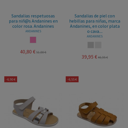
Sandalias respetuosas
Sandalias de piel con
para niñ@s Andanines en
hebillas para niñas, marca
color rosa. Andanines
Andanines, en color plata
o cava....
ANDANINES
ANDANINES
ROSA
PLATA
CAVA
40,80 €
51,00 €
39,95 €
46,95 €
-6,90 €
-6,55 €