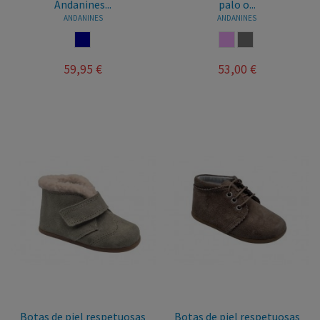
Andanines...
palo o...
ANDANINES
ANDANINES
NAVY
ROSA PALO
TAUPE
59,95 €
53,00 €
Botas de piel respetuosas
Botas de piel respetuosas