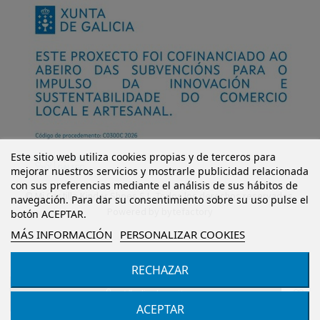
Este sitio web utiliza cookies propias y de terceros para
mejorar nuestros servicios y mostrarle publicidad relacionada
con sus preferencias mediante el análisis de sus hábitos de
© Mi Castillo Kinder Shoes S.L. Todos los derechos reservados.
navegación. Para dar su consentimiento sobre su uso pulse el
Powered by
bytefactory
botón ACEPTAR.
MÁS INFORMACIÓN
PERSONALIZAR COOKIES
RECHAZAR
Añadir al carrito
ACEPTAR