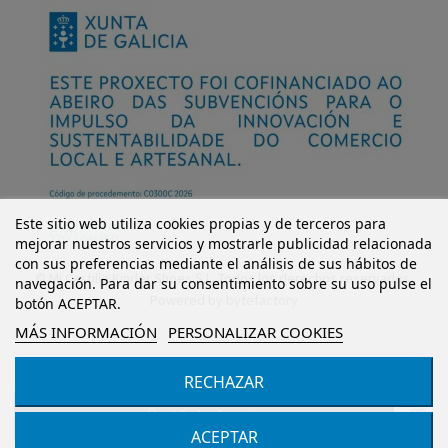
Este sitio web utiliza cookies propias y de terceros para
mejorar nuestros servicios y mostrarle publicidad relacionada
con sus preferencias mediante el análisis de sus hábitos de
© Mi Castillo Kinder Shoes S.L. Todos los derechos reservados.
navegación. Para dar su consentimiento sobre su uso pulse el
Powered by
bytefactory
botón ACEPTAR.
MÁS INFORMACIÓN
PERSONALIZAR COOKIES
RECHAZAR
Añadir al carrito
ACEPTAR