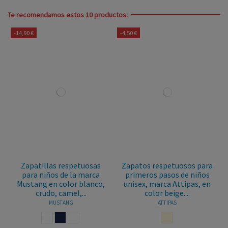
Te recomendamos estos 10 productos:
-14,90 €
-4,50 €
Zapatillas respetuosas
Zapatos respetuosos para
para niños de la marca
primeros pasos de niños
Mustang en color blanco,
unisex, marca Attipas, en
crudo, camel,...
color beige....
MUSTANG
ATTIPAS
BLANCO
MARINO
BLANCO AZUL
BEIGE