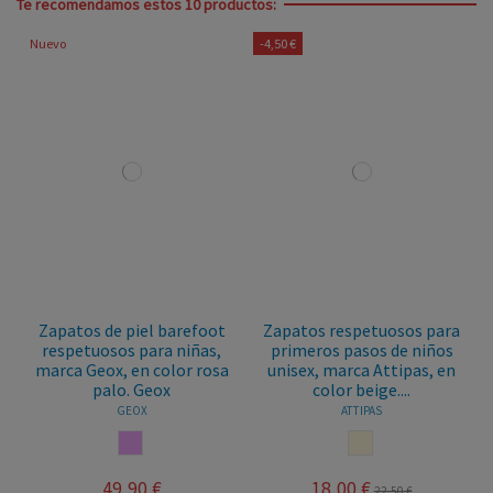
Te recomendamos estos 10 productos:
Nuevo
-4,50 €
Zapatos de piel barefoot
Zapatos respetuosos para
respetuosos para niñas,
primeros pasos de niños
marca Geox, en color rosa
unisex, marca Attipas, en
palo. Geox
color beige....
GEOX
ATTIPAS
ZUL
ROSA PALO
BEIGE
49,90 €
18,00 €
22,50 €