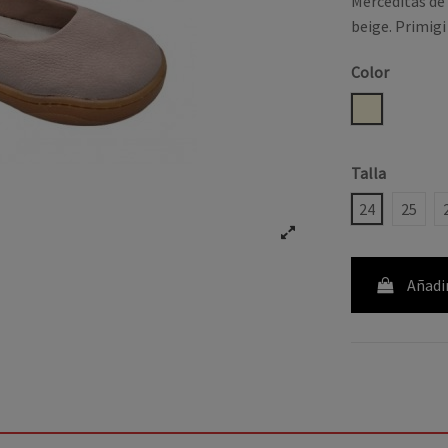
Merceditas de 
beige. Primig
Color
BEIGE
Talla
24
25
Añadir