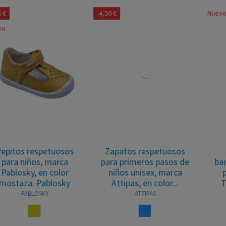
-4,50 €
Nuevo
Zapatos respetuosos
Zapatos de piel
para primeros pasos de
barefoot respetuosos
niños unisex, marca
para niños, marca
Attipas, en color...
Titanitos, en color
marino....
ATTIPAS
TITANITOS
AZUL
MARINO