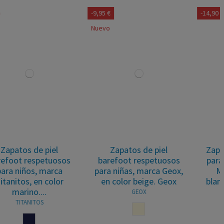
-9,95 €
-14,90 €
Nuevo
Zapatos de piel
Zapatillas respetuosas
barefoot respetuosos
para niños de la marca
para niñas, marca Geox,
Mustang en color
en color beige. Geox
blanco, crudo, camel,...
GEOX
MUSTANG
BEIGE
BLANCO
MARINO
BLANCO AZUL