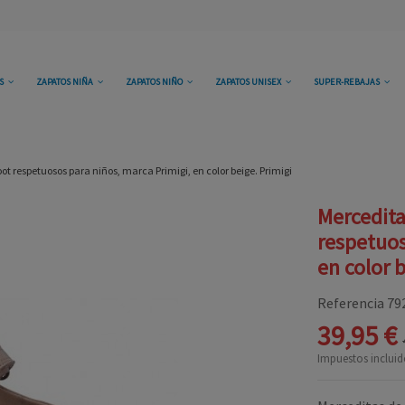
OS
ZAPATOS NIÑA
ZAPATOS NIÑO
ZAPATOS UNISEX
SUPER-REBAJAS
ot respetuosos para niños, marca Primigi, en color beige. Primigi
Mercedita
respetuos
en color 
Referencia
79
39,95 €
Impuestos incluid