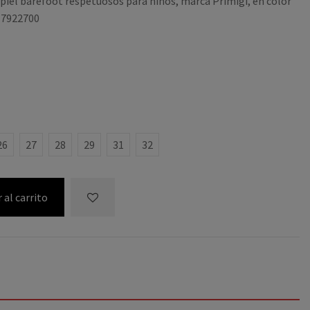
piel barefoot respetuosos para niños, marca Primigi, en color
i 7922700
26
27
28
29
31
32
 al carrito