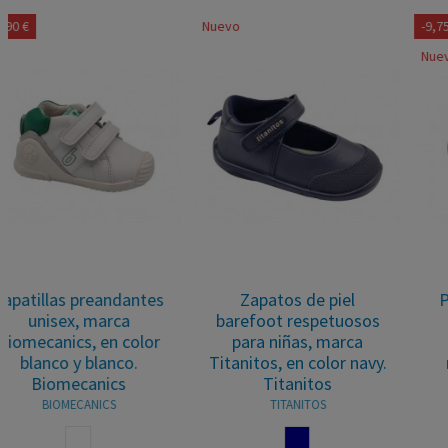
Nuevo
-9,75 €
Nuevo
Zapatos de piel
Pepitos respetuosos
barefoot respetuosos
para niños, marca
para niñas, marca
Pablosky, en color
Titanitos, en color navy.
mostaza. Pablosky
Titanitos
PABLOSKY
TITANITOS
MOSTAZA
NAVY