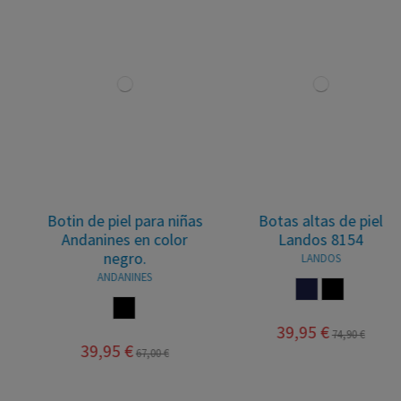
Botin de piel para niñas
Botas altas de piel
Andanines en color
Landos 8154
negro.
LANDOS
ANDANINES
MARINO
NEGRO
NEGRO
39,95 €
74,90 €
39,95 €
67,00 €