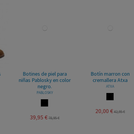
Botines de piel para
Botín marron con
niñas Pablosky en color
cremallera Atxa
negro.
ATXA
PABLOSKY
MARRON
NEGRO
20,00 €
42,95 €
39,95 €
78,95 €