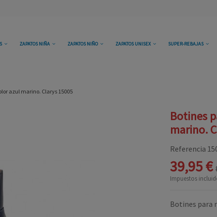
OS
ZAPATOS NIÑA
ZAPATOS NIÑO
ZAPATOS UNISEX
SUPER-REBAJAS
olor azul marino. Clarys 15005
Botines p
marino. C
Referencia
15
39,95 €
Impuestos incluid
Botines para n