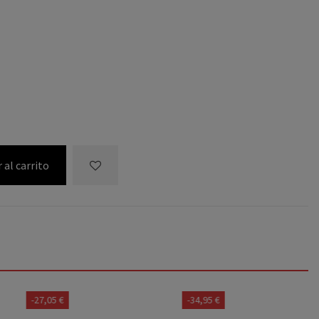
 al carrito
-27,05 €
-34,95 €