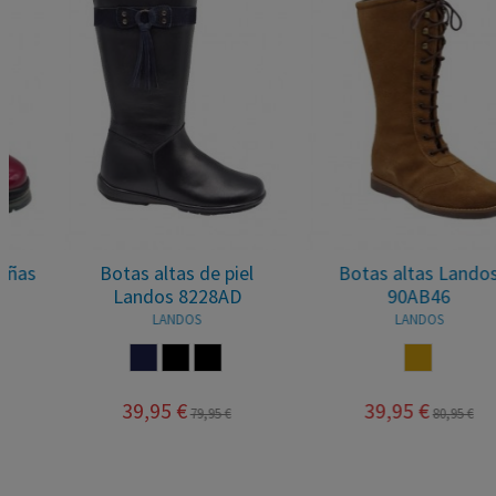
Botas altas de piel
Botas altas Landos
Landos 8228AD
90AB46
LANDOS
LANDOS
MARINO
NEGRO
MARRON
CUERO
39,95 €
39,95 €
79,95 €
80,95 €