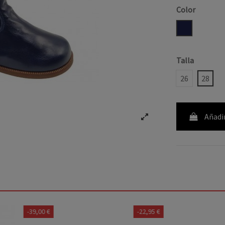
Color
MARINO
Talla
26
28
Añadir
-39,00 €
-22,95 €