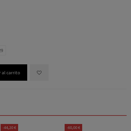
CO
29
 al carrito
-44,20 €
-60,00 €