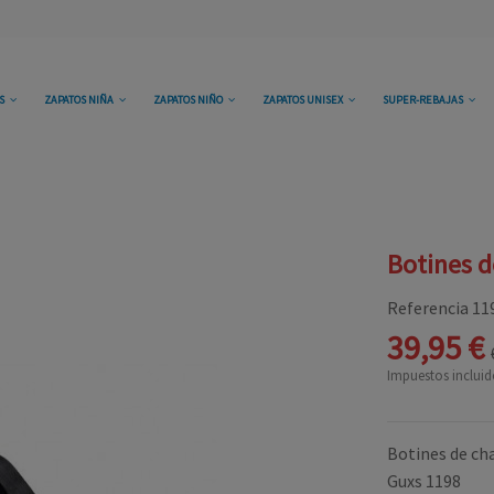
OS
ZAPATOS NIÑA
ZAPATOS NIÑO
ZAPATOS UNISEX
SUPER-REBAJAS
Botines d
Referencia
11
39,95 €
Impuestos incluid
Botines de cha
Guxs 1198