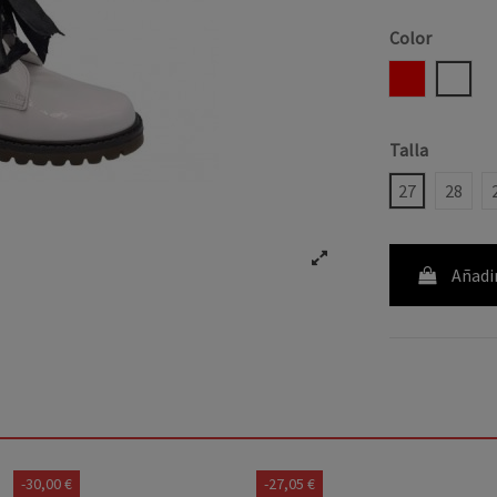
Color
ROJO
BLAN
Talla
27
28
Añadir
-30,00 €
-27,05 €