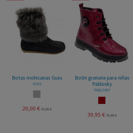
Botas mohicanas Guxs
Botin granate para niñas
Pablosky
GUXS
PABLOSKY
GRIS
GRANATE
20,00 €
73,95 €
39,95 €
75,95 €