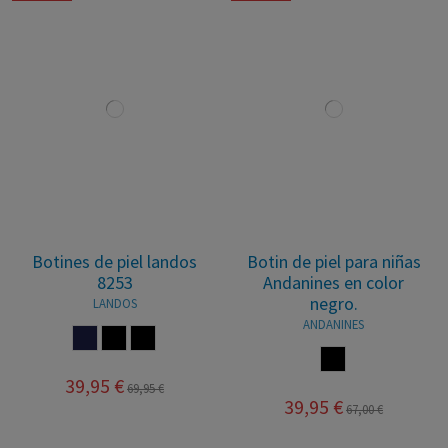
Botines de piel landos
Botin de piel para niñas
8253
Andanines en color
negro.
LANDOS
ANDANINES
MARINO
NEGRO
MARRON
NEGRO
39,95 €
69,95 €
39,95 €
67,00 €