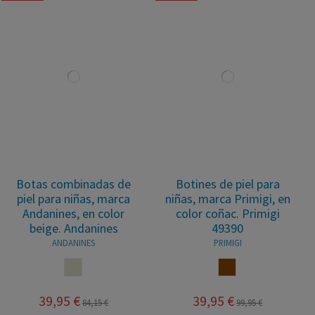
Botas combinadas de
Botines de piel para
piel para niñas, marca
niñas, marca Primigi, en
Andanines, en color
color coñac. Primigi
beige. Andanines
49390
ANDANINES
PRIMIGI
CRUDO
COÑAC
39,95 €
39,95 €
84,15 €
99,95 €