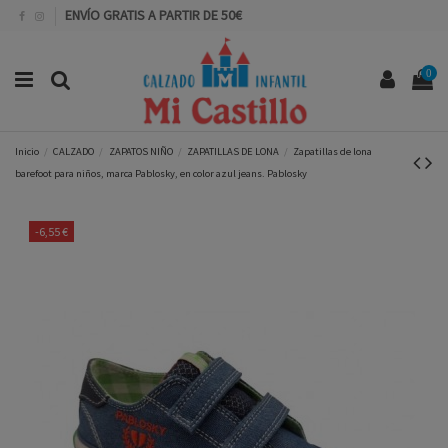
ENVÍO GRATIS A PARTIR DE 50€
0
Inicio
CALZADO
ZAPATOS NIÑO
ZAPATILLAS DE LONA
Zapatillas de lona
barefoot para niños, marca Pablosky, en color azul jeans. Pablosky
-6,55 €