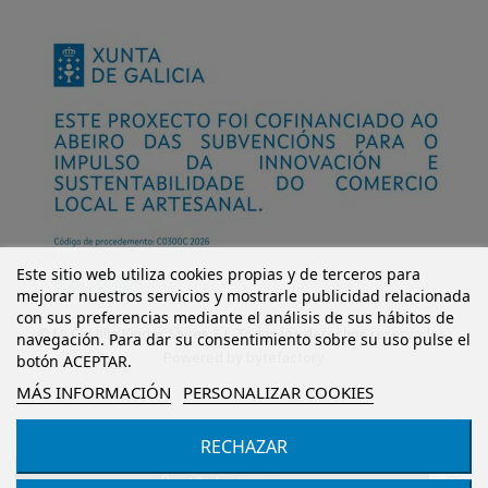
Este sitio web utiliza cookies propias y de terceros para
mejorar nuestros servicios y mostrarle publicidad relacionada
con sus preferencias mediante el análisis de sus hábitos de
© Mi Castillo Kinder Shoes S.L. Todos los derechos reservados.
navegación. Para dar su consentimiento sobre su uso pulse el
Powered by
bytefactory
botón ACEPTAR.
MÁS INFORMACIÓN
PERSONALIZAR COOKIES
RECHAZAR
Añadir al carrito